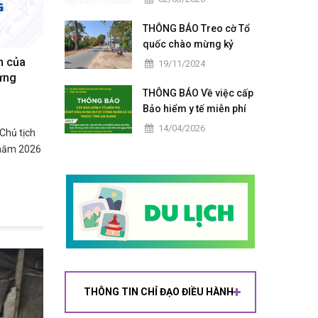
năm 2026
THÔNG BÁO Treo cờ Tổ
quốc chào mừng kỷ
niệm 192 năm ngày
n của
19/11/2024
truyền thống tỉnh An
ưng
Giang
THÔNG BÁO Về việc cấp
Bảo hiểm y tế miễn phí
khi xã được công nhận
14/04/2026
Chủ tịch
xã đảo
 năm 2026
THÔNG TIN CHỈ ĐẠO ĐIỀU HÀNH