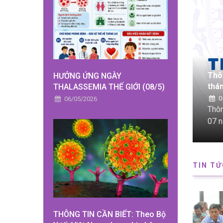
 công dân của Chủ tịch UBND xã Mỹ Hòa Hưng
Thô
HƯỞNG ỨNG NGÀY
thá
THALASSEMIA THẾ GIỚI (08/5)
0
06/05/2026
công dân của Chủ tịch UBND xã Mỹ Hòa Hưng tháng
Thôn
06 
TIN TỨ
THÔNG TIN CẦN BIẾT: Theo Bộ