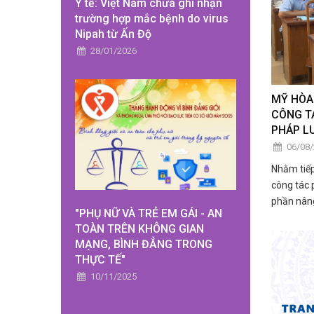
Y tế: Việt Nam chưa ghi nhận
trường hợp mắc bệnh do virus
Nipah từ Ấn Độ
28/01/2026
MỸ HÒA
CÔNG TÁ
PHÁP L
06/08
Nhằm tiếp
công tác 
phần nâng
"PHỤ NỮ VÀ TRẺ EM GÁI - AN
và năng l
TOÀN TRÊN KHÔNG GIAN
cán bộ, c
MẠNG, BÌNH ĐẲNG TRONG
ở cơ sở, 
THỰC TẾ"
tổ chức H
10/11/2025
luật đợt 