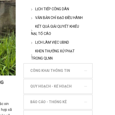
LỊCH TIẾP CÔNG DÂN
VĂN BẢN CHỈ ĐẠO ĐIỀU HÀNH
KẾT QUẢ GIẢI QUYẾT KHIẾU
NẠI, TỐ CÁO
LỊCH LÀM VIỆC UBND
KHEN THƯỞNG XỬ PHẠT
TRONG QLNN
CÔNG KHAI THÔNG TIN
NG
QUY HOẠCH - KẾ HOẠCH
BÁO CÁO - THỐNG KÊ
ắc xin
 hợp xã