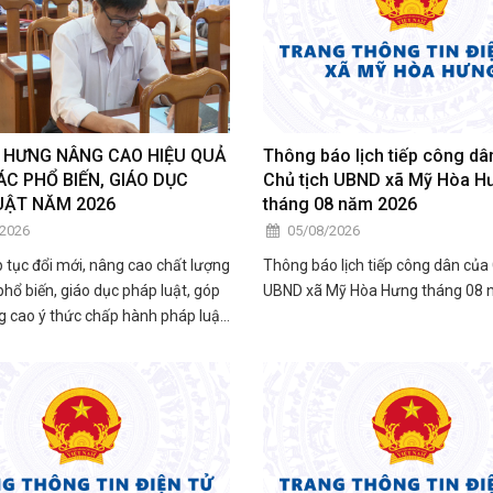
 HƯNG NÂNG CAO HIỆU QUẢ
Thông báo lịch tiếp công dâ
C PHỔ BIẾN, GIÁO DỤC
Chủ tịch UBND xã Mỹ Hòa H
UẬT NĂM 2026
tháng 08 năm 2026
/2026
05/08/2026
 tục đổi mới, nâng cao chất lượng
Thông báo lịch tiếp công dân của 
phổ biến, giáo dục pháp luật, góp
UBND xã Mỹ Hòa Hưng tháng 08
 cao ý thức chấp hành pháp luật
ực thực thi nhiệm vụ của đội ngũ
ông chức, viên chức, hòa giải viên
ngày 05/8, UBND xã Mỹ Hòa Hưng
ội nghị phổ biến, giáo dục pháp
1 năm 2026.