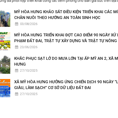
ng đã phối hợp triển khai công tác tiêm phòng cho đàn gia súc trên địa 
chủ động phòng ngừa dịch bệnh, bảo vệ đàn vật nuôi và ổn định sản xuấ
MỸ HÒA HƯNG KHẢO SÁT ĐIỀU KIỆN TRIỂN KHAI CÁC M
người dân.
CHĂN NUÔI THEO HƯỚNG AN TOÀN SINH HỌC
03/08/2026
MỸ HÒA HƯNG TRIỂN KHAI ĐỢT CAO ĐIỂM 90 NGÀY XỬ L
PHẠM ĐẤT ĐAI, TRẬT TỰ XÂY DỰNG VÀ TRẬT TỰ NÔNG
23/06/2026
KHẮC PHỤC SẠT LỞ DO MƯA LỚN TẠI ẤP MỸ AN 2, XÃ 
HƯNG
27/10/2025
XÃ MỸ HÒA HƯNG HƯỞNG ỨNG CHIẾN DỊCH 90 NGÀY “
GIÀU, LÀM SẠCH” CƠ SỞ DỮ LIỆU ĐẤT ĐAI
27/10/2025