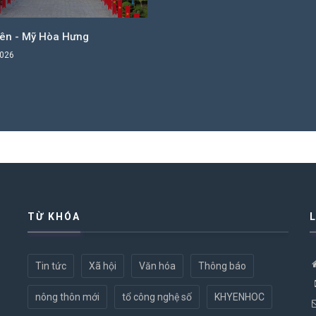
Yên - Mỹ Hòa Hưng
2026
TỪ KHÓA
Tin tức
Xã hội
Văn hóa
Thông báo
nông thôn mới
tổ công nghệ số
KHYENHOC