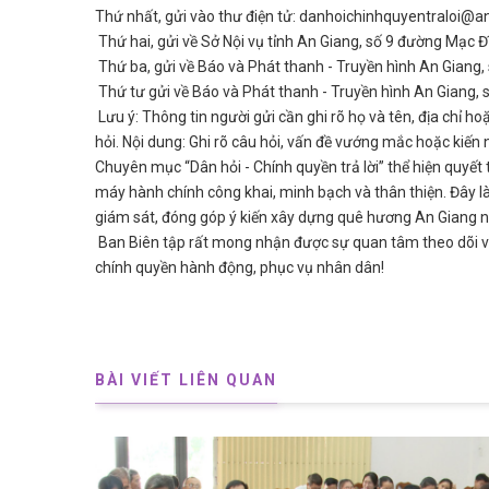
Thứ nhất, gửi vào thư điện tử: danhoichinhquyentraloi@a
Thứ hai, gửi về Sở Nội vụ tỉnh An Giang, số 9 đường Mạc 
Thứ ba, gửi về Báo và Phát thanh - Truyền hình An Giang, 
Thứ tư gửi về Báo và Phát thanh - Truyền hình An Giang, s
Lưu ý: Thông tin người gửi cần ghi rõ họ và tên, địa chỉ h
hỏi. Nội dung: Ghi rõ câu hỏi, vấn đề vướng mắc hoặc kiến 
Chuyên mục “Dân hỏi - Chính quyền trả lời” thể hiện quyế
máy hành chính công khai, minh bạch và thân thiện. Đây là 
giám sát, đóng góp ý kiến xây dựng quê hương An Giang n
Ban Biên tập rất mong nhận được sự quan tâm theo dõi v
chính quyền hành động, phục vụ nhân dân!
BÀI VIẾT LIÊN QUAN