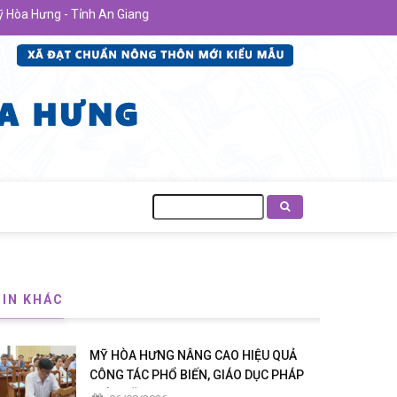
- Tỉnh An Giang
Tìm
kiếm
TIN KHÁC
MỸ HÒA HƯNG NÂNG CAO HIỆU QUẢ
CÔNG TÁC PHỔ BIẾN, GIÁO DỤC PHÁP
LUẬT NĂM 2026