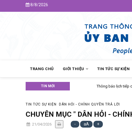
Skip
8/8/2026
to
main
content
MAIN
NAVIGATION
TRANG CHỦ
GIỚI THIỆU
TIN TỨC SỰ KIỆN
TIN MỚI
Thông báo lịch tiếp công dân của
TIN TỨC SỰ KIỆN
DÂN HỎI - CHÍNH QUYỀN TRẢ LỜI
CHUYÊN MỤC " DÂN HỎI - CHÍN
-
aA
+
21/04/2026