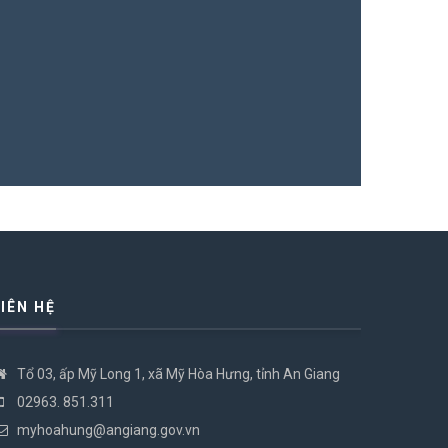
Lễ hội đình
15/10/2025
LIÊN HỆ
Tổ 03, ấp Mỹ Long 1, xã Mỹ Hòa Hưng, tỉnh An Giang
02963. 851.311
myhoahung@angiang.gov.vn