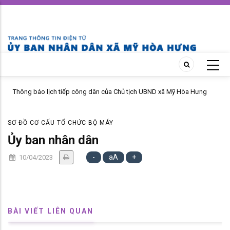
Skip
to
main
content
Thông báo lịch tiếp công dân của Chủ tịch UBND xã Mỹ Hòa Hưng
MỸ H
tháng 04 năm 2026
PHÁP
SƠ ĐỒ CƠ CẤU TỔ CHỨC BỘ MÁY
Ủy ban nhân dân
-
aA
+
10/04/2023
BÀI VIẾT LIÊN QUAN