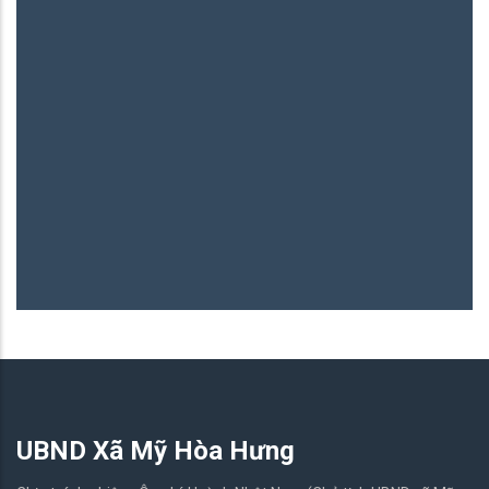
Bình Y
06/05/2
UBND Xã Mỹ Hòa Hưng