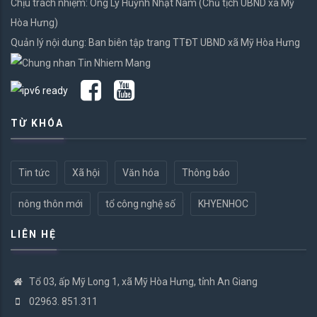
Chịu trách nhiệm: Ông Lý Huỳnh Nhật Nam (Chủ tịch UBND xã Mỹ
Hòa Hưng)
Quản lý nội dung: Ban biên tập trang TTĐT UBND xã Mỹ Hòa Hưng
TỪ KHÓA
Tin tức
Xã hội
Văn hóa
Thông báo
nông thôn mới
tổ công nghệ số
KHYENHOC
LIÊN HỆ
Tổ 03, ấp Mỹ Long 1, xã Mỹ Hòa Hưng, tỉnh An Giang
02963. 851.311