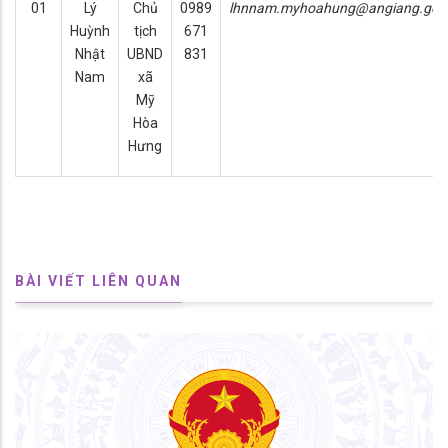
01
Lý
Chủ
0989
lhnnam.myhoahung@angiang.gov
Huỳnh
tịch
671
Nhật
UBND
831
Nam
xã
Mỹ
Hòa
Hưng
BÀI VIẾT LIÊN QUAN