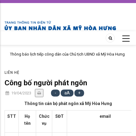
Skip
to
main
content
Thông báo lịch tiếp công dân của Chủ tịch UBND xã Mỹ Hòa Hưng
tháng 04 năm 2026
LIÊN HỆ
Công bố người phát ngôn
-
aA
+
19/04/2023
Thông tin cán bộ phát ngôn xã Mỹ Hòa Hưng
STT
Họ
Chức
SĐT
email
tên
vụ