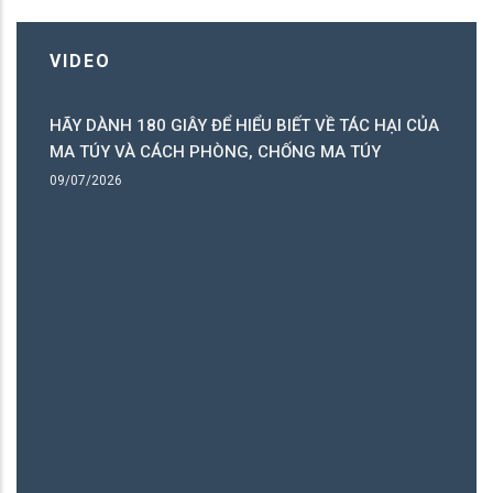
VIDEO
HÃY DÀNH 180 GIÂY ĐỂ HIỂU BIẾT VỀ TÁC HẠI CỦA
ó
MA TÚY VÀ CÁCH PHÒNG, CHỐNG MA TÚY
ng
09/07/2026
B
06