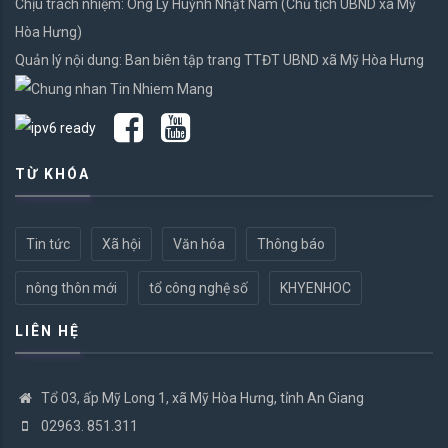
Chịu trách nhiệm: Ông Lý Huỳnh Nhật Nam (Chủ tịch UBND xã Mỹ
Hòa Hưng)
Quản lý nội dung: Ban biên tập trang TTĐT UBND xã Mỹ Hòa Hưng
TỪ KHÓA
Tin tức
Xã hội
Văn hóa
Thông báo
nông thôn mới
tổ công nghệ số
KHYENHOC
LIÊN HỆ
Tổ 03, ấp Mỹ Long 1, xã Mỹ Hòa Hưng, tỉnh An Giang
02963. 851.311