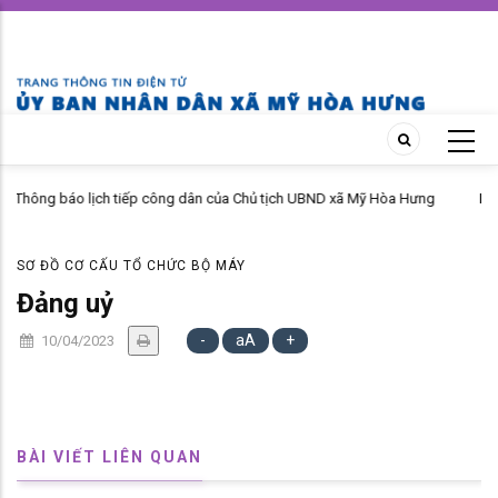
Skip
to
main
content
dân của Chủ tịch UBND xã Mỹ Hòa Hưng
MỸ HÒA HƯNG NÂNG CAO HIỆU Q
PHÁP LUẬT NĂM 2026
SƠ ĐỒ CƠ CẤU TỔ CHỨC BỘ MÁY
Đảng uỷ
-
aA
+
10/04/2023
BÀI VIẾT LIÊN QUAN