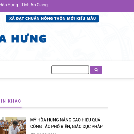
ưng - Tỉnh An Giang
Tìm
kiếm
TIN KHÁC
MỸ HÒA HƯNG NÂNG CAO HIỆU QUẢ
CÔNG TÁC PHỔ BIẾN, GIÁO DỤC PHÁP
LUẬT NĂM 2026