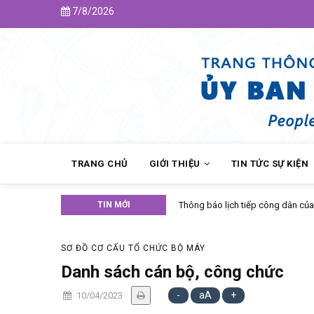
Skip
7/8/2026
to
main
content
MAIN
NAVIGATION
TRANG CHỦ
GIỚI THIỆU
TIN TỨC SỰ KIỆN
TIN MỚI
Thông báo lịch tiếp công dân của
SƠ ĐỒ CƠ CẤU TỔ CHỨC BỘ MÁY
Danh sách cán bộ, công chức
-
aA
+
10/04/2023