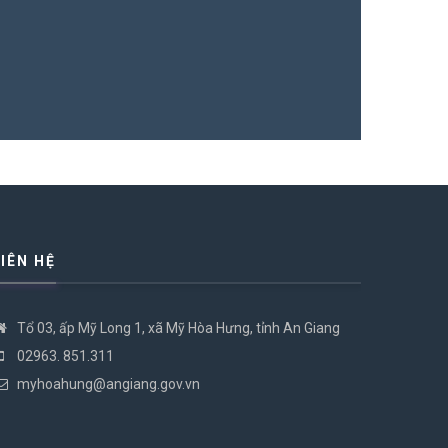
Lễ hội đình
15/10/2025
LIÊN HỆ
Tổ 03, ấp Mỹ Long 1, xã Mỹ Hòa Hưng, tỉnh An Giang
02963. 851.311
myhoahung@angiang.gov.vn