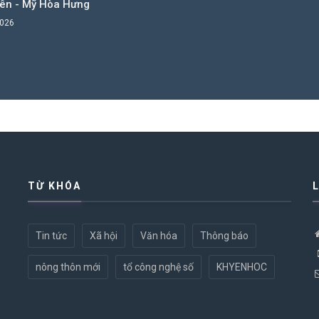
Yên - Mỹ Hòa Hưng
2026
TỪ KHÓA
Tin tức
Xã hội
Văn hóa
Thông báo
nông thôn mới
tổ công nghệ số
KHYENHOC