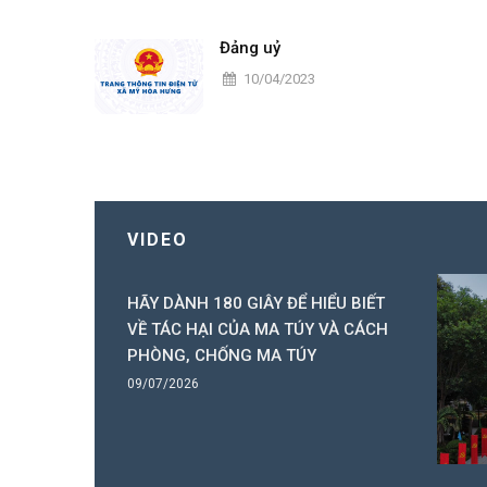
Đảng uỷ
10/04/2023
VIDEO
 nhỏ vùng
HÃY DÀNH 180 GIÂY ĐỂ HIỂU BIẾT
n đường quê
VỀ TÁC HẠI CỦA MA TÚY VÀ CÁCH
ó Ba), xã
PHÒNG, CHỐNG MA TÚY
hắp sáng từ
09/07/2026
ăng lượng