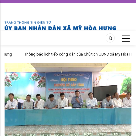
Skip
to
main
content
Thông báo lịch tiếp công dân của Chủ tịch UBND xã Mỹ Hòa Hưng
tháng 04 năm 2026