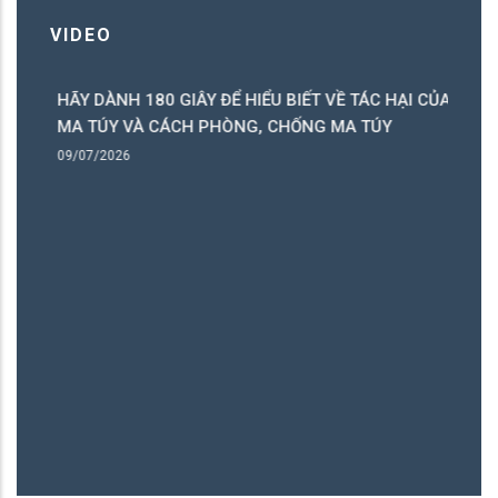
VIDEO
HÃY DÀNH 180 GIÂY ĐỂ HIỂU BIẾT VỀ TÁC HẠI CỦA
ó
MA TÚY VÀ CÁCH PHÒNG, CHỐNG MA TÚY
ng
09/07/2026
B
06