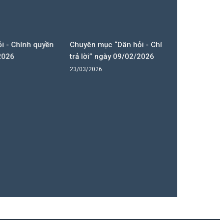
 quyền
Chuyên mục “Dân hỏi - Chính quyền
trả lời” ngày 09/02/2026
23/03/2026
Lễ hội đình
15/10/2025