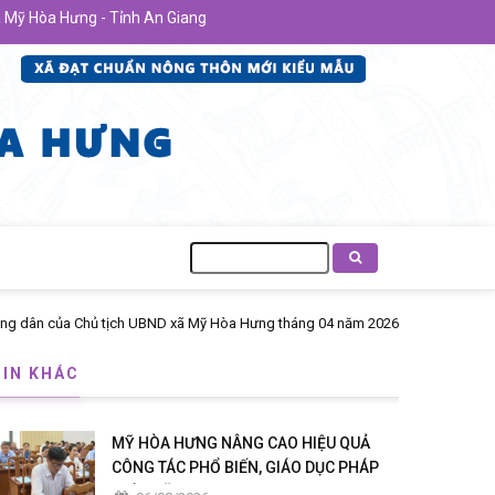
òa Hưng - Tỉnh An Giang
Tìm
kiếm
TIN KHÁC
MỸ HÒA HƯNG NÂNG CAO HIỆU QUẢ
CÔNG TÁC PHỔ BIẾN, GIÁO DỤC PHÁP
LUẬT NĂM 2026