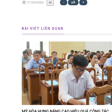
-
aA
+
21/04/2026
BÀI VIẾT LIÊN QUAN
MỸ HÒA HƯNG NÂNG CAO HIỆU QUẢ CÔNG TÁC