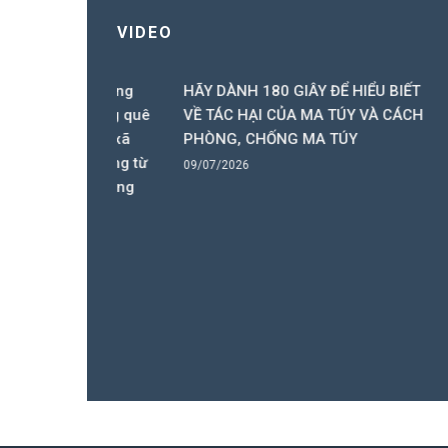
VIDEO
 nhỏ vùng
HÃY DÀNH 180 GIÂY ĐỂ HIỂU BIẾT
n đường quê
VỀ TÁC HẠI CỦA MA TÚY VÀ CÁCH
ó Ba), xã
PHÒNG, CHỐNG MA TÚY
hắp sáng từ
09/07/2026
ăng lượng
Bình 
06/05/