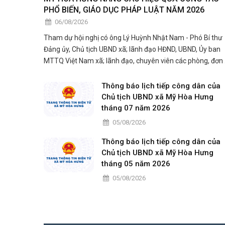
PHỔ BIẾN, GIÁO DỤC PHÁP LUẬT NĂM 2026
06/08/2026
Tham dự hội nghị có ông Lý Huỳnh Nhật Nam - Phó Bí thư
Đảng ủy, Chủ tịch UBND xã; lãnh đạo HĐND, UBND, Ủy ban
MTTQ Việt Nam xã; lãnh đạo, chuyên viên các phòng, đơn 
trực thuộc UBND xã; thành viên Hội đồng phối hợp phổ biế
giáo dục pháp luật xã; đại diện các tổ chức chính trị - xã hội
Thông báo lịch tiếp công dân của
công c
Chủ tịch UBND xã Mỹ Hòa Hưng
tháng 07 năm 2026
05/08/2026
Thông báo lịch tiếp công dân của
Chủ tịch UBND xã Mỹ Hòa Hưng
tháng 05 năm 2026
05/08/2026