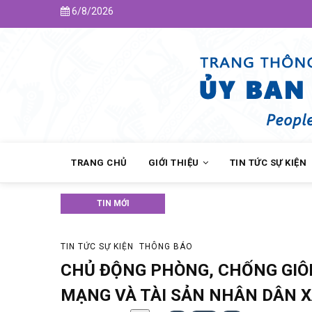
Skip
6/8/2026
to
main
content
MAIN
NAVIGATION
TRANG CHỦ
GIỚI THIỆU
TIN TỨC SỰ KIỆN
TIN MỚI
Thông báo lịch tiếp công 
TIN TỨC SỰ KIỆN
THÔNG BÁO
CHỦ ĐỘNG PHÒNG, CHỐNG GIÔN
MẠNG VÀ TÀI SẢN NHÂN DÂN 