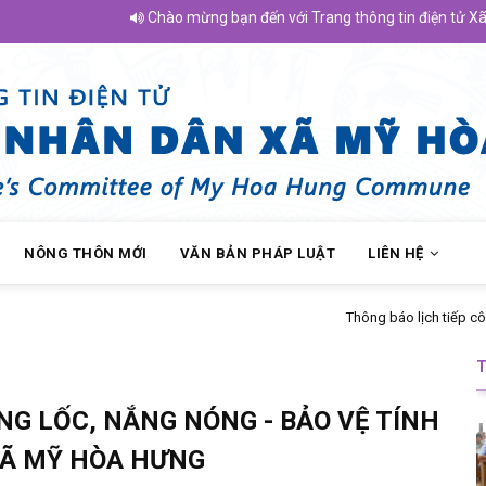
Chào mừng bạn đến với Trang thông tin điện tử Xã Mỹ H
NÔNG THÔN MỚI
VĂN BẢN PHÁP LUẬT
LIÊN HỆ
dân của Chủ tịch UBND xã Mỹ Hòa Hưng tháng 04 năm 2026
G LỐC, NẮNG NÓNG - BẢO VỆ TÍNH
XÃ MỸ HÒA HƯNG