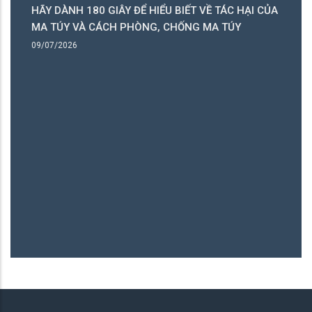
HÃY DÀNH 180 GIÂY ĐỂ HIỂU BIẾT VỀ TÁC HẠI CỦA
ó
MA TÚY VÀ CÁCH PHÒNG, CHỐNG MA TÚY
ng
09/07/2026
B
06