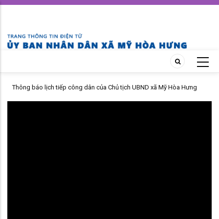
Skip
to
main
content
ỤC
Thông báo lịch tiếp công dân của Chủ tịch UBND xã Mỹ Hòa Hưng
tháng 07 năm 2026