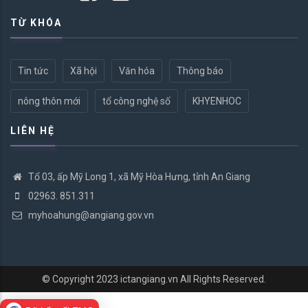
TỪ KHÓA
Tin tức
Xã hội
Văn hóa
Thông báo
nông thôn mới
tổ công nghệ số
KHYENHOC
LIÊN HỆ
Tổ 03, ấp Mỹ Long 1, xã Mỹ Hòa Hưng, tỉnh An Giang
02963. 851.311
myhoahung@angiang.gov.vn
© Copyright 2023
ictangiang.vn
All Rights Reserved.