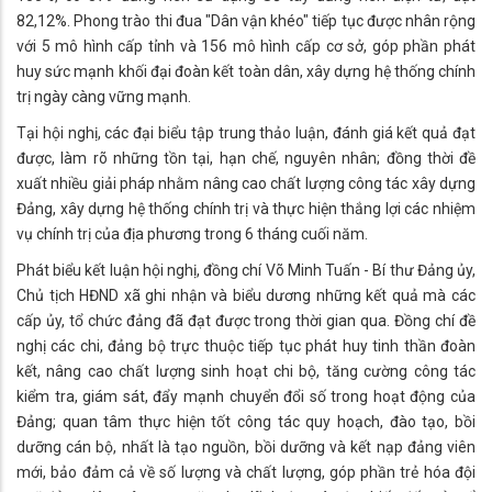
82,12%. Phong trào thi đua "Dân vận khéo" tiếp tục được nhân rộng
với 5 mô hình cấp tỉnh và 156 mô hình cấp cơ sở, góp phần phát
huy sức mạnh khối đại đoàn kết toàn dân, xây dựng hệ thống chính
trị ngày càng vững mạnh.
Tại hội nghị, các đại biểu tập trung thảo luận, đánh giá kết quả đạt
được, làm rõ những tồn tại, hạn chế, nguyên nhân; đồng thời đề
xuất nhiều giải pháp nhằm nâng cao chất lượng công tác xây dựng
Đảng, xây dựng hệ thống chính trị và thực hiện thắng lợi các nhiệm
vụ chính trị của địa phương trong 6 tháng cuối năm.
Phát biểu kết luận hội nghị, đồng chí Võ Minh Tuấn - Bí thư Đảng ủy,
Chủ tịch HĐND xã ghi nhận và biểu dương những kết quả mà các
cấp ủy, tổ chức đảng đã đạt được trong thời gian qua. Đồng chí đề
nghị các chi, đảng bộ trực thuộc tiếp tục phát huy tinh thần đoàn
kết, nâng cao chất lượng sinh hoạt chi bộ, tăng cường công tác
kiểm tra, giám sát, đẩy mạnh chuyển đổi số trong hoạt động của
Đảng; quan tâm thực hiện tốt công tác quy hoạch, đào tạo, bồi
dưỡng cán bộ, nhất là tạo nguồn, bồi dưỡng và kết nạp đảng viên
mới, bảo đảm cả về số lượng và chất lượng, góp phần trẻ hóa đội