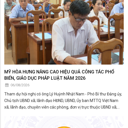
MỸ HÒA HƯNG NÂNG CAO HIỆU QUẢ CÔNG TÁC PHỔ
BIẾN, GIÁO DỤC PHÁP LUẬT NĂM 2026
06/08/2026
Tham dự hội nghị có ông Lý Huỳnh Nhật Nam - Phó Bí thư Đảng ủy,
Chủ tịch UBND xã; lãnh đạo HĐND, UBND, Ủy ban MTTQ Việt Nam
xã; lãnh đạo, chuyên viên các phòng, đơn vị trực thuộc UBND xã;
thành viên Hội đồng phối hợp phổ biến, giáo dục pháp luật xã; đại
diện các tổ chức chính trị - xã hội; công c