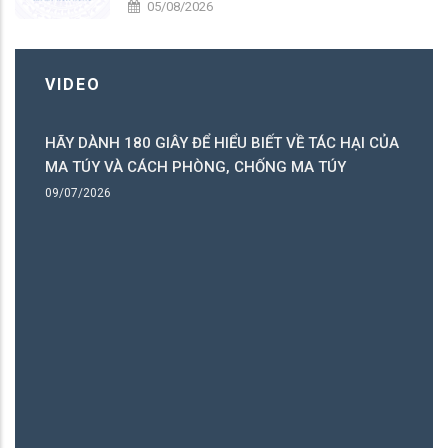
05/08/2026
VIDEO
HÃY DÀNH 180 GIÂY ĐỂ HIỂU BIẾT VỀ TÁC HẠI CỦA
ó
MA TÚY VÀ CÁCH PHÒNG, CHỐNG MA TÚY
ng
09/07/2026
B
06