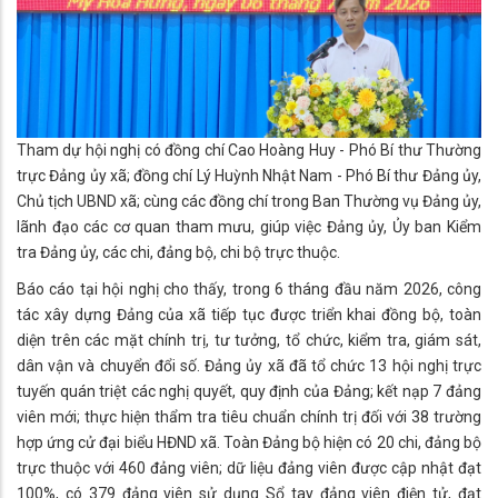
Tham dự hội nghị có đồng chí Cao Hoàng Huy - Phó Bí thư Thường
trực Đảng ủy xã; đồng chí Lý Huỳnh Nhật Nam - Phó Bí thư Đảng ủy,
Chủ tịch UBND xã; cùng các đồng chí trong Ban Thường vụ Đảng ủy,
lãnh đạo các cơ quan tham mưu, giúp việc Đảng ủy, Ủy ban Kiểm
tra Đảng ủy, các chi, đảng bộ, chi bộ trực thuộc.
Báo cáo tại hội nghị cho thấy, trong 6 tháng đầu năm 2026, công
tác xây dựng Đảng của xã tiếp tục được triển khai đồng bộ, toàn
diện trên các mặt chính trị, tư tưởng, tổ chức, kiểm tra, giám sát,
dân vận và chuyển đổi số. Đảng ủy xã đã tổ chức 13 hội nghị trực
tuyến quán triệt các nghị quyết, quy định của Đảng; kết nạp 7 đảng
viên mới; thực hiện thẩm tra tiêu chuẩn chính trị đối với 38 trường
hợp ứng cử đại biểu HĐND xã. Toàn Đảng bộ hiện có 20 chi, đảng bộ
trực thuộc với 460 đảng viên; dữ liệu đảng viên được cập nhật đạt
100%, có 379 đảng viên sử dụng Sổ tay đảng viên điện tử, đạt