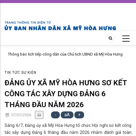
Skip
to
main
content
Thông báo lịch tiếp công dân của Chủ tịch UBND xã Mỹ Hòa Hưng
tháng 04 năm 2026
TIN TỨC SỰ KIỆN
ĐẢNG ỦY XÃ MỸ HÒA HƯNG SƠ KẾT
CÔNG TÁC XÂY DỰNG ĐẢNG 6
THÁNG ĐẦU NĂM 2026
-
aA
+
07/07/2026
Sáng 6/7, Đảng ủy xã Mỹ Hòa Hưng tổ chức Hội nghị sơ kết công
tác xây dựng Đảng 6 tháng đầu năm 2026 nhằm đánh giá toàn