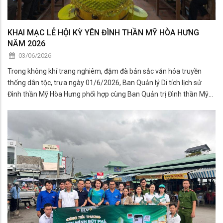
KHAI MẠC LỄ HỘI KỲ YÊN ĐÌNH THẦN MỸ HÒA HƯNG
NĂM 2026
03/06/2026
Trong không khí trang nghiêm, đậm đà bản sắc văn hóa truyền
thống dân tộc, trưa ngày 01/6/2026, Ban Quản lý Di tích lịch sử
Đình thần Mỹ Hòa Hưng phối hợp cùng Ban Quản trị Đình thần Mỹ
Hòa Hưng long trọng tổ chức khai mạc Lễ hội Kỳ yên năm 2026 tại
Di tích lịch sử Đình