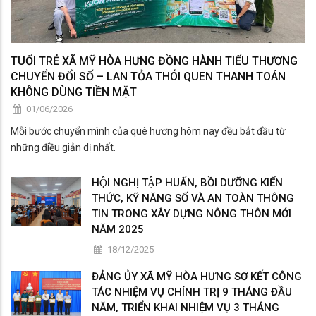
TUỔI TRẺ XÃ MỸ HÒA HƯNG ĐỒNG HÀNH TIỂU THƯƠNG
CHUYỂN ĐỔI SỐ – LAN TỎA THÓI QUEN THANH TOÁN
KHÔNG DÙNG TIỀN MẶT
01/06/2026
Mỗi bước chuyển mình của quê hương hôm nay đều bắt đầu từ
những điều giản dị nhất.
HỘI NGHỊ TẬP HUẤN, BỒI DƯỠNG KIẾN
THỨC, KỸ NĂNG SỐ VÀ AN TOÀN THÔNG
TIN TRONG XÂY DỰNG NÔNG THÔN MỚI
NĂM 2025
18/12/2025
ĐẢNG ỦY XÃ MỸ HÒA HƯNG SƠ KẾT CÔNG
TÁC NHIỆM VỤ CHÍNH TRỊ 9 THÁNG ĐẦU
NĂM, TRIỂN KHAI NHIỆM VỤ 3 THÁNG