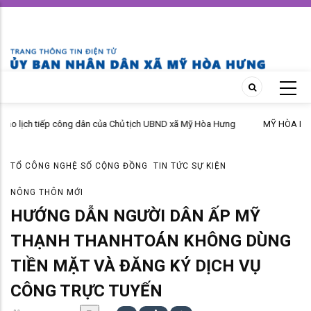
Skip
to
main
content
MỸ HÒA HƯNG NÂNG CAO HIỆU QUẢ CÔNG TÁC PHỔ BIẾN, GIÁO DỤC
PHÁP LUẬT NĂM 2026
TỔ CÔNG NGHỆ SỐ CỘNG ĐỒNG
TIN TỨC SỰ KIỆN
NÔNG THÔN MỚI
HƯỚNG DẪN NGƯỜI DÂN ẤP MỸ
THẠNH THANHTOÁN KHÔNG DÙNG
TIỀN MẶT VÀ ĐĂNG KÝ DỊCH VỤ
CÔNG TRỰC TUYẾN