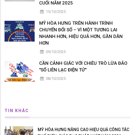
CUỐI NĂM 2025
15/10/2025
MỸ HÒA HƯNG TRÊN HÀNH TRÌNH
CHUYỂN ĐỔI SỐ – VÌ MỘT TƯƠNG LAI
NHANH HƠN, HIỆU QUẢ HƠN, GẦN DÂN
HƠN
09/10/2025
CẦN CẢNH GIÁC VỚI CHIÊU TRÒ LỪA ĐẢO
"SỔ LIÊN LẠC ĐIỆN TỬ"
08/10/2025
TIN KHÁC
MỸ HÒA HƯNG NÂNG CAO HIỆU QUẢ CÔNG TÁC