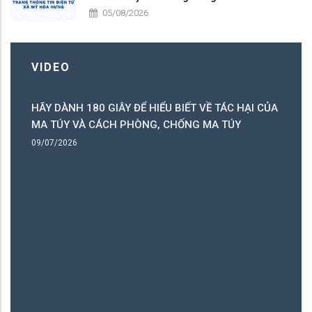
05/08/2026
VIDEO
HÃY DÀNH 180 GIÂY ĐỂ HIỂU BIẾT VỀ TÁC HẠI CỦA
ó
MA TÚY VÀ CÁCH PHÒNG, CHỐNG MA TÚY
ng
09/07/2026
B
06