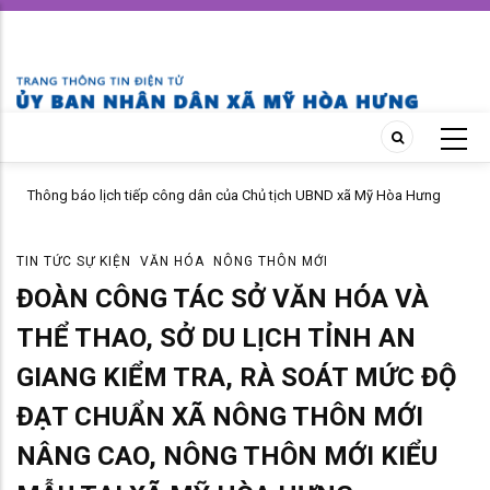
Skip
to
main
content
Thông báo lịch tiếp công dân của Chủ tịch UBND xã Mỹ Hòa Hưng
tháng 04 năm 2026
TIN TỨC SỰ KIỆN
VĂN HÓA
NÔNG THÔN MỚI
ĐOÀN CÔNG TÁC SỞ VĂN HÓA VÀ
THỂ THAO, SỞ DU LỊCH TỈNH AN
GIANG KIỂM TRA, RÀ SOÁT MỨC ĐỘ
ĐẠT CHUẨN XÃ NÔNG THÔN MỚI
NÂNG CAO, NÔNG THÔN MỚI KIỂU