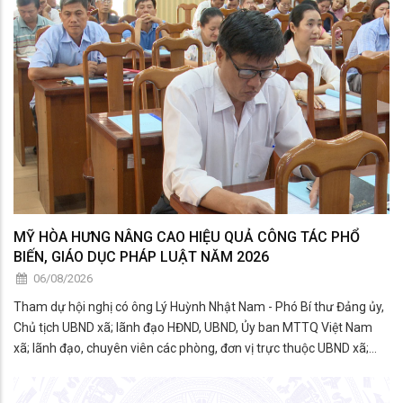
MỸ HÒA HƯNG NÂNG CAO HIỆU QUẢ CÔNG TÁC PHỔ
BIẾN, GIÁO DỤC PHÁP LUẬT NĂM 2026
06/08/2026
Tham dự hội nghị có ông Lý Huỳnh Nhật Nam - Phó Bí thư Đảng ủy,
Chủ tịch UBND xã; lãnh đạo HĐND, UBND, Ủy ban MTTQ Việt Nam
xã; lãnh đạo, chuyên viên các phòng, đơn vị trực thuộc UBND xã;
thành viên Hội đồng phối hợp phổ biến, giáo dục pháp luật xã; đại
diện các tổ chức chính trị - xã hội; công c