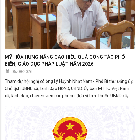
MỸ HÒA HƯNG NÂNG CAO HIỆU QUẢ CÔNG TÁC PHỔ
BIẾN, GIÁO DỤC PHÁP LUẬT NĂM 2026
06/08/2026
Tham dự hội nghị có ông Lý Huỳnh Nhật Nam - Phó Bí thư Đảng ủy,
Chủ tịch UBND xã; lãnh đạo HĐND, UBND, Ủy ban MTTQ Việt Nam
xã; lãnh đạo, chuyên viên các phòng, đơn vị trực thuộc UBND xã;
thành viên Hội đồng phối hợp phổ biến, giáo dục pháp luật xã; đại
diện các tổ chức chính trị - xã hội; công c