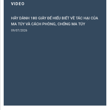
VIDEO
HÃY DÀNH 180 GIÂY ĐỂ HIỂU BIẾT VỀ TÁC HẠI CỦA
ó
MA TÚY VÀ CÁCH PHÒNG, CHỐNG MA TÚY
ng
09/07/2026
B
06