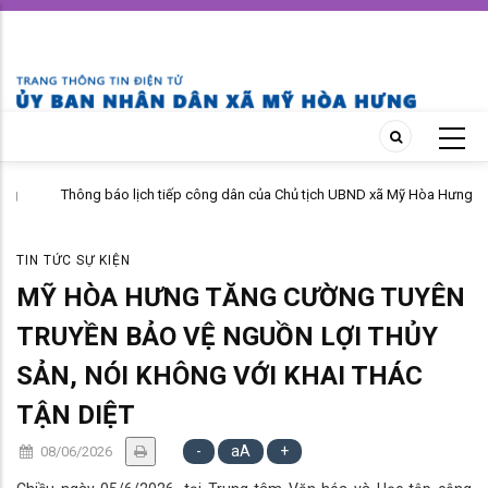
Skip
to
main
content
Thông báo lịch tiếp công dân của Chủ tịch UBND xã Mỹ Hòa Hưng
tháng 04 năm 2026
TIN TỨC SỰ KIỆN
MỸ HÒA HƯNG TĂNG CƯỜNG TUYÊN
TRUYỀN BẢO VỆ NGUỒN LỢI THỦY
SẢN, NÓI KHÔNG VỚI KHAI THÁC
TẬN DIỆT
-
aA
+
08/06/2026