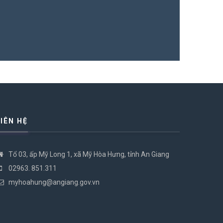
15/10/2025
LIÊN HỆ
Tổ 03, ấp Mỹ Long 1, xã Mỹ Hòa Hưng, tỉnh An Giang
02963. 851.311
myhoahung@angiang.gov.vn