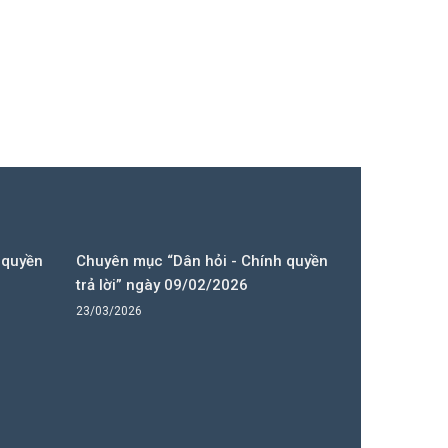
 quyền
Chuyên mục “Dân hỏi - Chính quyền
trả lời” ngày 09/02/2026
23/03/2026
Lễ hội đình