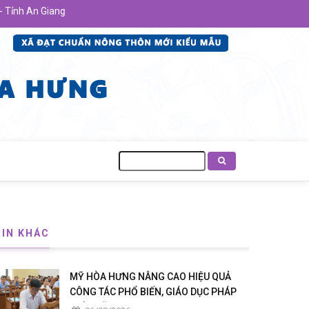
 An Giang
Tìm
kiếm
TIN KHÁC
MỸ HÒA HƯNG NÂNG CAO HIỆU QUẢ
CÔNG TÁC PHỔ BIẾN, GIÁO DỤC PHÁP
LUẬT NĂM 2026