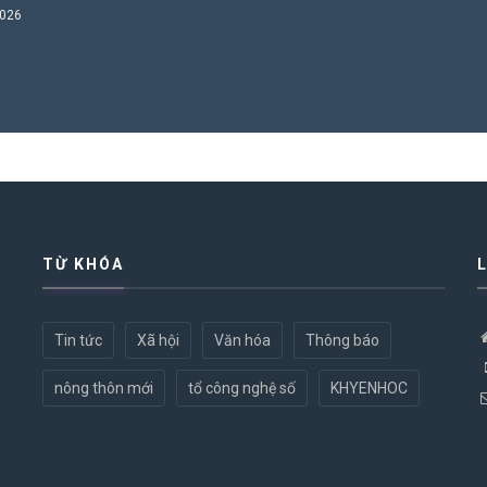
2026
TỪ KHÓA
Tin tức
Xã hội
Văn hóa
Thông báo
nông thôn mới
tổ công nghệ số
KHYENHOC