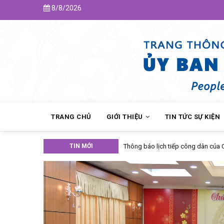
Skip
8/8/2026
to
main
content
MAIN
NAVIGATION
TRANG CHỦ
GIỚI THIỆU
TIN TỨC SỰ KIỆN
TIN MỚI
Thông báo lịch tiếp công dân của