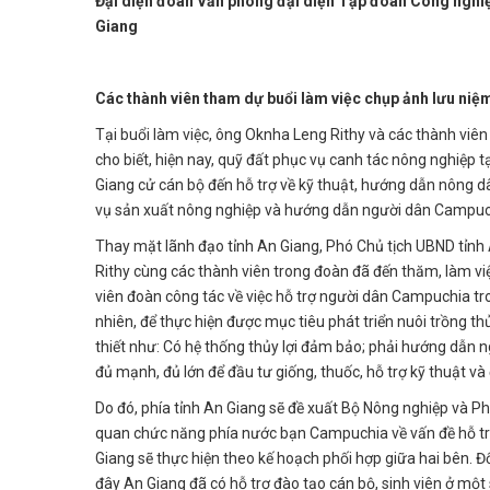
Đại diện đoàn Văn phòng đại diện Tập đoàn Công nghiệ
Giang
Các thành viên tham dự buổi làm việc chụp ảnh lưu niệ
Tại buổi làm việc, ông Oknha Leng Rithy và các thành viê
cho biết, hiện nay, quỹ đất phục vụ canh tác nông nghiệ
Giang cử cán bộ đến hỗ trợ về kỹ thuật, hướng dẫn nông d
vụ sản xuất nông nghiệp và hướng dẫn người dân Campuc
Thay mặt lãnh đạo tỉnh An Giang, Phó Chủ tịch UBND tỉn
Rithy cùng các thành viên trong đoàn đã đến thăm, làm việ
viên đoàn công tác về việc hỗ trợ người dân Campuchia tro
nhiên, để thực hiện được mục tiêu phát triển nuôi trồng thủ
thiết như: Có hệ thống thủy lợi đảm bảo; phải hướng dẫn 
đủ mạnh, đủ lớn để đầu tư giống, thuốc, hỗ trợ kỹ thuật và
Do đó, phía tỉnh An Giang sẽ đề xuất Bộ Nông nghiệp và Ph
quan chức năng phía nước bạn Campuchia về vấn đề hỗ tr
Giang sẽ thực hiện theo kế hoạch phối hợp giữa hai bên. Đối
đây An Giang đã có hỗ trợ đào tạo cán bộ, sinh viên ở một