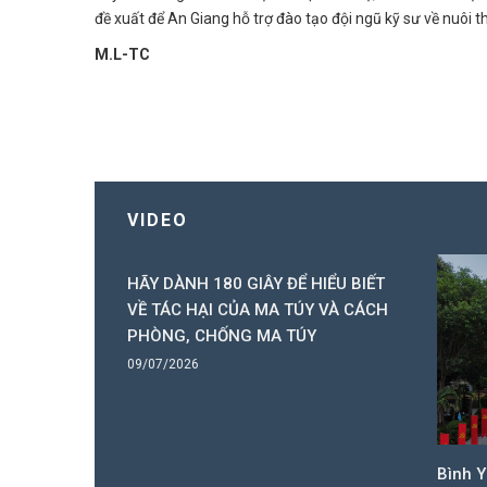
đề xuất để An Giang hỗ trợ đào tạo đội ngũ kỹ sư về nuôi th
M.L-TC
VIDEO
 nhỏ vùng
HÃY DÀNH 180 GIÂY ĐỂ HIỂU BIẾT
n đường quê
VỀ TÁC HẠI CỦA MA TÚY VÀ CÁCH
ó Ba), xã
PHÒNG, CHỐNG MA TÚY
hắp sáng từ
09/07/2026
ăng lượng
Bình 