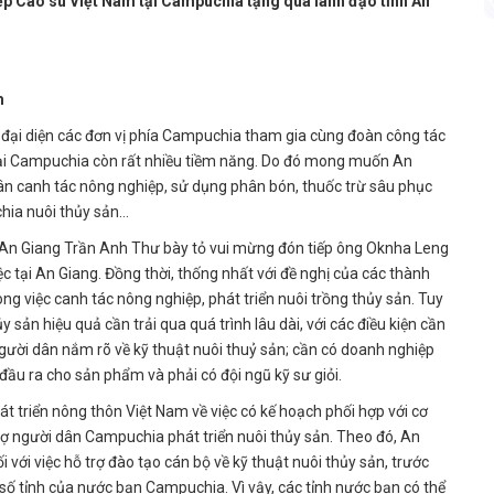
p Cao su Việt Nam tại Campuchia tặng quà lãnh đạo tỉnh An
m
n đại diện các đơn vị phía Campuchia tham gia cùng đoàn công tác
p tại Campuchia còn rất nhiều tiềm năng. Do đó mong muốn An
ân canh tác nông nghiệp, sử dụng phân bón, thuốc trừ sâu phục
hia nuôi thủy sản…
h An Giang Trần Anh Thư bày tỏ vui mừng đón tiếp ông Oknha Leng
c tại An Giang. Đồng thời, thống nhất với đề nghị của các thành
ng việc canh tác nông nghiệp, phát triển nuôi trồng thủy sản. Tuy
y sản hiệu quả cần trải qua quá trình lâu dài, với các điều kiện cần
người dân nắm rõ về kỹ thuật nuôi thuỷ sản; cần có doanh nghiệp
 đầu ra cho sản phẩm và phải có đội ngũ kỹ sư giỏi.
át triển nông thôn Việt Nam về việc có kế hoạch phối hợp với cơ
ợ người dân Campuchia phát triển nuôi thủy sản. Theo đó, An
 với việc hỗ trợ đào tạo cán bộ về kỹ thuật nuôi thủy sản, trước
 số tỉnh của nước bạn Campuchia. Vì vậy, các tỉnh nước bạn có thể