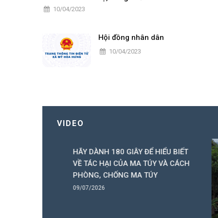
10/04/2023
Hội đồng nhân dân
10/04/2023
VIDEO
 nhỏ vùng
HÃY DÀNH 180 GIÂY ĐỂ HIỂU BIẾT
n đường quê
VỀ TÁC HẠI CỦA MA TÚY VÀ CÁCH
ó Ba), xã
PHÒNG, CHỐNG MA TÚY
hắp sáng từ
09/07/2026
ăng lượng