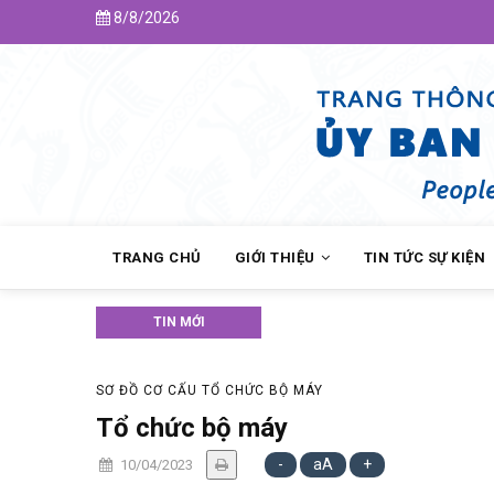
Skip
8/8/2026
to
main
content
MAIN
NAVIGATION
TRANG CHỦ
GIỚI THIỆU
TIN TỨC SỰ KIỆN
TIN MỚI
Thông báo lịch tiếp công 
SƠ ĐỒ CƠ CẤU TỔ CHỨC BỘ MÁY
Tổ chức bộ máy
-
aA
+
10/04/2023