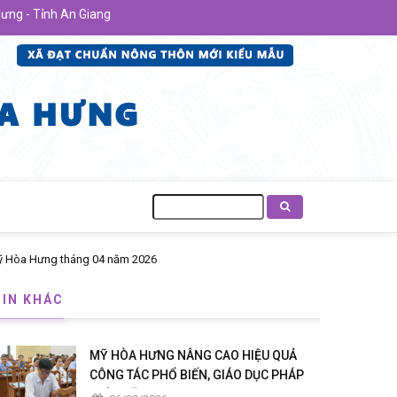
- Tỉnh An Giang
Tìm
kiếm
TIN KHÁC
MỸ HÒA HƯNG NÂNG CAO HIỆU QUẢ
CÔNG TÁC PHỔ BIẾN, GIÁO DỤC PHÁP
LUẬT NĂM 2026