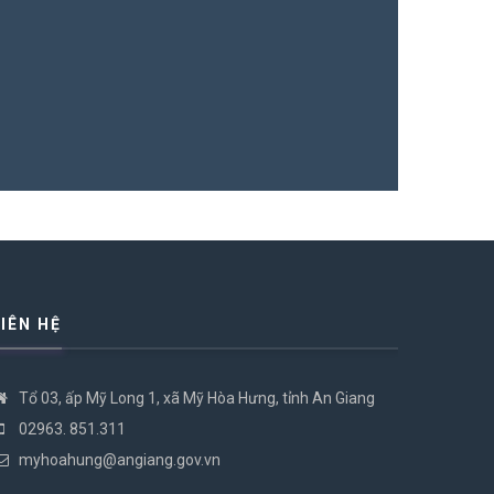
Lễ hội đình
15/10/2025
LIÊN HỆ
Tổ 03, ấp Mỹ Long 1, xã Mỹ Hòa Hưng, tỉnh An Giang
02963. 851.311
myhoahung@angiang.gov.vn