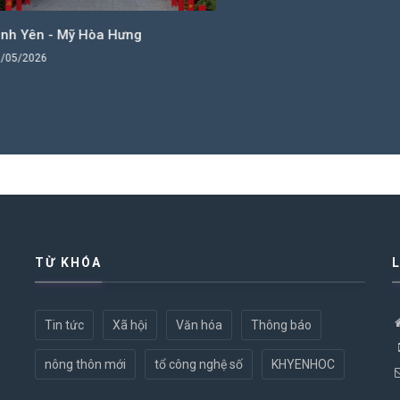
Yên - Mỹ Hòa Hưng
2026
TỪ KHÓA
Tin tức
Xã hội
Văn hóa
Thông báo
nông thôn mới
tổ công nghệ số
KHYENHOC