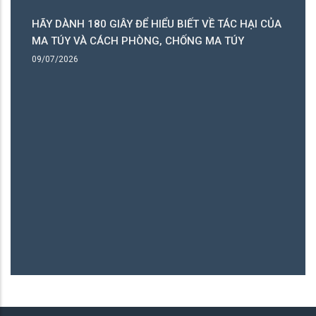
C HẠI CỦA
ÚY
Bình Yên - Mỹ Hòa Hưng
06/05/2026