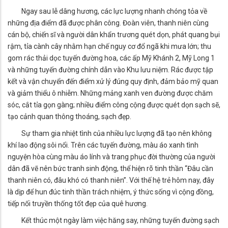
Ngay sau lễ dâng hương, các lực lượng nhanh chóng tỏa về
những địa điểm đã được phân công. Đoàn viên, thanh niên cùng
cán bộ, chiến sĩ và người dân khẩn trương quét dọn, phát quang bụi
rậm, tỉa cành cây nhằm hạn chế nguy cơ đổ ngã khi mưa lớn; thu
gom rác thải dọc tuyến đường hoa, các ấp Mỹ Khánh 2, Mỹ Long 1
và những tuyến đường chính dẫn vào Khu lưu niệm. Rác được tập
kết và vận chuyển đến điểm xử lý đúng quy định, đảm bảo mỹ quan
và giảm thiểu ô nhiễm. Những mảng xanh ven đường được chăm
sóc, cắt tỉa gọn gàng; nhiều điểm công cộng được quét dọn sạch sẽ,
tạo cảnh quan thông thoáng, sạch đẹp.
Sự tham gia nhiệt tình của nhiều lực lượng đã tạo nên không
khí lao động sôi nổi. Trên các tuyến đường, màu áo xanh tình
nguyện hòa cùng màu áo lính và trang phục đời thường của người
dân đã vẽ nên bức tranh sinh động, thể hiện rõ tinh thần “Đâu cần
thanh niên có, đâu khó có thanh niên”. Với thế hệ trẻ hôm nay, đây
là dịp để hun đúc tinh thần trách nhiệm, ý thức sống vì cộng đồng,
tiếp nối truyền thống tốt đẹp của quê hương.
Kết thúc một ngày làm việc hăng say, những tuyến đường sạch