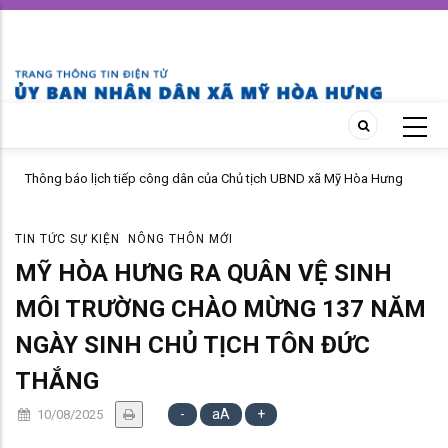
Skip
to
main
content
UBND xã Mỹ Hòa Hưng
MỸ HÒA HƯNG NÂNG CAO HIỆU QUẢ CÔNG TÁC PH
PHÁP LUẬT NĂM 2026
TIN TỨC SỰ KIỆN
NÔNG THÔN MỚI
MỸ HÒA HƯNG RA QUÂN VỆ SINH
MÔI TRƯỜNG CHÀO MỪNG 137 NĂM
NGÀY SINH CHỦ TỊCH TÔN ĐỨC
THẮNG
-
aA
+
10/08/2025