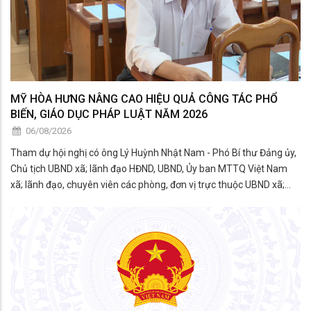
MỸ HÒA HƯNG NÂNG CAO HIỆU QUẢ CÔNG TÁC PHỔ
BIẾN, GIÁO DỤC PHÁP LUẬT NĂM 2026
06/08/2026
Tham dự hội nghị có ông Lý Huỳnh Nhật Nam - Phó Bí thư Đảng ủy,
Chủ tịch UBND xã; lãnh đạo HĐND, UBND, Ủy ban MTTQ Việt Nam
xã; lãnh đạo, chuyên viên các phòng, đơn vị trực thuộc UBND xã;
thành viên Hội đồng phối hợp phổ biến, giáo dục pháp luật xã; đại
diện các tổ chức chính trị - xã hội; công c