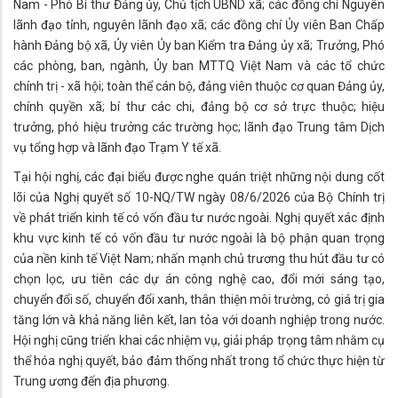
Nam - Phó Bí thư Đảng ủy, Chủ tịch UBND xã; các đồng chí Nguyên
lãnh đạo tỉnh, nguyên lãnh đạo xã; các đồng chí Ủy viên Ban Chấp
hành Đảng bộ xã, Ủy viên Ủy ban Kiểm tra Đảng ủy xã; Trưởng, Phó
các phòng, ban, ngành, Ủy ban MTTQ Việt Nam và các tổ chức
chính trị - xã hội; toàn thể cán bộ, đảng viên thuộc cơ quan Đảng ủy,
chính quyền xã; bí thư các chi, đảng bộ cơ sở trực thuộc; hiệu
trưởng, phó hiệu trưởng các trường học; lãnh đạo Trung tâm Dịch
vụ tổng hợp và lãnh đạo Trạm Y tế xã.
Tại hội nghị, các đại biểu được nghe quán triệt những nội dung cốt
lõi của Nghị quyết số 10-NQ/TW ngày 08/6/2026 của Bộ Chính trị
về phát triển kinh tế có vốn đầu tư nước ngoài. Nghị quyết xác định
khu vực kinh tế có vốn đầu tư nước ngoài là bộ phận quan trọng
của nền kinh tế Việt Nam; nhấn mạnh chủ trương thu hút đầu tư có
chọn lọc, ưu tiên các dự án công nghệ cao, đổi mới sáng tạo,
chuyển đổi số, chuyển đổi xanh, thân thiện môi trường, có giá trị gia
tăng lớn và khả năng liên kết, lan tỏa với doanh nghiệp trong nước.
Hội nghị cũng triển khai các nhiệm vụ, giải pháp trọng tâm nhằm cụ
thể hóa nghị quyết, bảo đảm thống nhất trong tổ chức thực hiện từ
Trung ương đến địa phương.