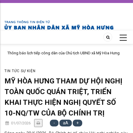
Skip
to
main
content
Thông báo lịch tiếp công dân của Chủ tịch UBND xã Mỹ Hòa Hưng
tháng 04 năm 2026
TIN TỨC SỰ KIỆN
MỸ HÒA HƯNG THAM DỰ HỘI NGHỊ
TOÀN QUỐC QUÁN TRIỆT, TRIỂN
KHAI THỰC HIỆN NGHỊ QUYẾT SỐ
10-NQ/TW CỦA BỘ CHÍNH TRỊ
-
aA
+
01/07/2026