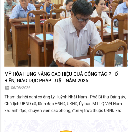
MỸ HÒA HƯNG NÂNG CAO HIỆU QUẢ CÔNG TÁC PHỔ
BIẾN, GIÁO DỤC PHÁP LUẬT NĂM 2026
06/08/2026
Tham dự hội nghị có ông Lý Huỳnh Nhật Nam - Phó Bí thư Đảng ủy,
Chủ tịch UBND xã; lãnh đạo HĐND, UBND, Ủy ban MTTQ Việt Nam
xã; lãnh đạo, chuyên viên các phòng, đơn vị trực thuộc UBND xã;
thành viên Hội đồng phối hợp phổ biến, giáo dục pháp luật xã; đại
diện các tổ chức chính trị - xã hội; công c