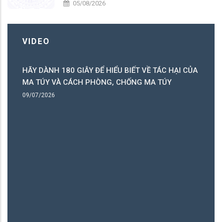
05/08/2026
VIDEO
HÃY DÀNH 180 GIÂY ĐỂ HIỂU BIẾT VỀ TÁC HẠI CỦA
ó
MA TÚY VÀ CÁCH PHÒNG, CHỐNG MA TÚY
ng
09/07/2026
B
06