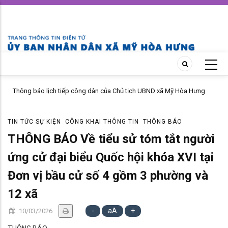
Skip
to
main
content
MỸ HÒA HƯNG NÂNG CAO HIỆU QUẢ CÔNG TÁC PHỔ BIẾN, GIÁO DỤC
PHÁP LUẬT NĂM 2026
TIN TỨC SỰ KIỆN
CÔNG KHAI THÔNG TIN
THÔNG BÁO
THÔNG BÁO Về tiểu sử tóm tắt người
ứng cử đại biểu Quốc hội khóa XVI tại
Đơn vị bầu cử số 4 gồm 3 phường và
12 xã
-
aA
+
10/03/2026