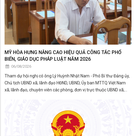
MỸ HÒA HƯNG NÂNG CAO HIỆU QUẢ CÔNG TÁC PHỔ
BIẾN, GIÁO DỤC PHÁP LUẬT NĂM 2026
06/08/2026
Tham dự hội nghị có ông Lý Huỳnh Nhật Nam - Phó Bí thư Đảng ủy,
Chủ tịch UBND xã; lãnh đạo HĐND, UBND, Ủy ban MTTQ Việt Nam
xã; lãnh đạo, chuyên viên các phòng, đơn vị trực thuộc UBND xã;
thành viên Hội đồng phối hợp phổ biến, giáo dục pháp luật xã; đại
diện các tổ chức chính trị - xã hội; công c