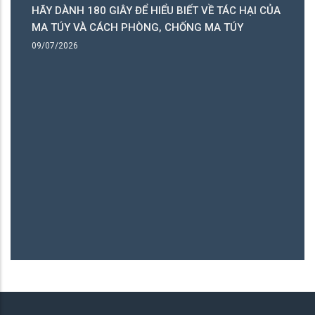
HÃY DÀNH 180 GIÂY ĐỂ HIỂU BIẾT VỀ TÁC HẠI CỦA
ó
MA TÚY VÀ CÁCH PHÒNG, CHỐNG MA TÚY
ng
09/07/2026
B
06