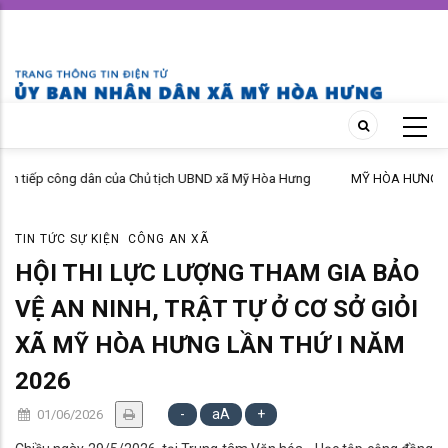
Skip
to
main
content
MỸ HÒA HƯNG NÂNG CAO HIỆU QUẢ CÔNG TÁC PHỔ BIẾN, GIÁO DỤC
PHÁP LUẬT NĂM 2026
TIN TỨC SỰ KIỆN
CÔNG AN XÃ
HỘI THI LỰC LƯỢNG THAM GIA BẢO
VỆ AN NINH, TRẬT TỰ Ở CƠ SỞ GIỎI
XÃ MỸ HÒA HƯNG LẦN THỨ I NĂM
2026
-
aA
+
01/06/2026