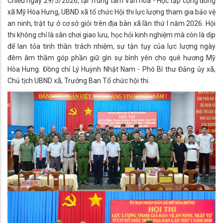
Chiều ngày 29/5/2026, tại Trung tâm Văn hóa - Học tập cộng đồng
xã Mỹ Hòa Hưng, UBND xã tổ chức Hội thi lực lượng tham gia bảo vệ
an ninh, trật tự ở cơ sở giỏi trên địa bàn xã lần thứ I năm 2026. Hội
thi không chỉ là sân chơi giao lưu, học hỏi kinh nghiệm mà còn là dịp
để lan tỏa tinh thần trách nhiệm, sự tận tụy của lực lượng ngày
đêm âm thầm góp phần giữ gìn sự bình yên cho quê hương Mỹ
Hòa Hưng. Đồng chí Lý Huỳnh Nhật Nam - Phó Bí thư Đảng ủy xã,
Chủ tịch UBND xã, Trưởng Ban Tổ chức hội thi.