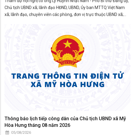
Tham dự hội nghị có ông Lý Huỳnh Nhật Nam - Phó Bí thư Đảng ủy,
Chủ tịch UBND xã; lãnh đạo HĐND, UBND, Ủy ban MTTQ Việt Nam
xã; lãnh đạo, chuyên viên các phòng, đơn vị trực thuộc UBND xã;
thành viên Hội đồng phối hợp phổ biến, giáo dục pháp luật xã; đại
diện các tổ chức chính trị - xã hội; công c
Thông báo lịch tiếp công dân của Chủ tịch UBND xã Mỹ
Hòa Hưng tháng 08 năm 2026
05/08/2026