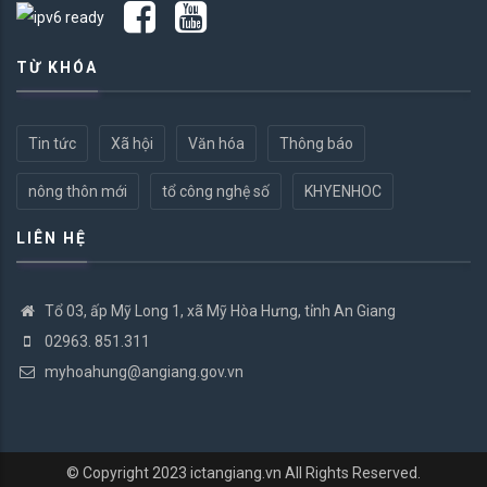
TỪ KHÓA
Tin tức
Xã hội
Văn hóa
Thông báo
nông thôn mới
tổ công nghệ số
KHYENHOC
LIÊN HỆ
Tổ 03, ấp Mỹ Long 1, xã Mỹ Hòa Hưng, tỉnh An Giang
02963. 851.311
myhoahung@angiang.gov.vn
© Copyright 2023
ictangiang.vn
All Rights Reserved.