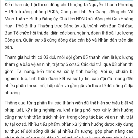
Đến tham dự hội thi có đồng chí Thượng tá Nguyễn Thanh Phương
– Phó trưởng phòng PC06, Công an tỉnh An Giang; đồng chí Võ
Minh Tuấn – Bí thư Đảng ủy, Chủ tịch HĐND xã; đồng chí Cao Hoàng
Huy - Phó Bí thư Thường trực Đảng ủy xã; thành viên Ban Chỉ đạo,
Ban Tổ chức hội thi; đại diện các ban, ngành, đoàn thể xã; lực lượng
Công an, Quân sự xã cùng đông đảo cán bộ và Nhân dân trên địa
bàn.
Tham gia hội thi có 03 đội, mỗi đội gồm 05 thành viên là lực lượng
tham gia bảo vệ an ninh, trật tự ở cơ sở. Các đội trải qua 03 phần thi
gồm: Tài năng, kến thức và xử lý tình huống. Với sự chuẩn bị
nghiêm túc, tinh thần đoàn kết và sự tự tin, các đội đã mang đến
nhiều phần thi sôi nổi, hấp dẫn và gần gũi với thực tế đời sống ở địa
phương.
Thông qua từng phần thi, các thành viên đã thể hiện sự hiểu biết về
pháp luật, kỹ năng nghiệp vụ, khả năng phối hợp xử lý tình huống
cũng như tinh thần trách nhiệm trong công tác bảo vệ an ninh, trật
tự tại cơ sở. Nhiều tiểu phẩm, phần xử lý tình huống được xây dựng
từ thực tế đời sống đã để lại nhiều ấn tượng, góp phần nâng cao