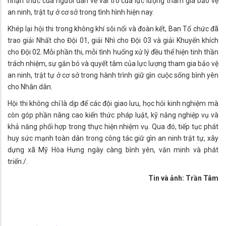
nhận thức của người dân về vai trò của lực lượng tham gia bảo vệ
an ninh, trật tự ở cơ sở trong tình hình hiện nay.
Khép lại hội thi trong không khí sôi nổi và đoàn kết, Ban Tổ chức đã
trao giải Nhất cho Đội 01, giải Nhì cho Đội 03 và giải Khuyến khích
cho Đội 02. Mỗi phần thi, mỗi tình huống xử lý đều thể hiện tinh thần
trách nhiệm, sự gắn bó và quyết tâm của lực lượng tham gia bảo vệ
an ninh, trật tự ở cơ sở trong hành trình giữ gìn cuộc sống bình yên
cho Nhân dân.
Hội thi không chỉ là dịp để các đội giao lưu, học hỏi kinh nghiệm mà
còn góp phần nâng cao kiến thức pháp luật, kỹ năng nghiệp vụ và
khả năng phối hợp trong thực hiện nhiệm vụ. Qua đó, tiếp tục phát
huy sức mạnh toàn dân trong công tác giữ gìn an ninh trật tự, xây
dựng xã Mỹ Hòa Hưng ngày càng bình yên, văn minh và phát
triển./.
Tin và ảnh: Trần Tâm