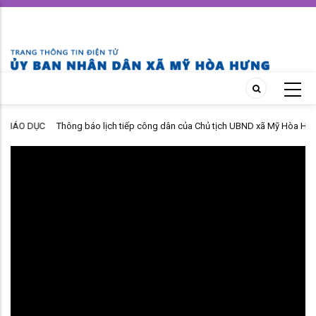
Skip
to
main
content
O DỤC
Thông báo lịch tiếp công dân của Chủ tịch UBND xã Mỹ Hòa Hưng
tháng 07 năm 2026