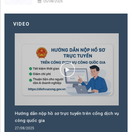
05/08/2026
VIDEO
Hướng dẫn nộp hồ sơ trực tuyến trên cổng dịch vụ
N
công quốc gia
26
27/08/2025