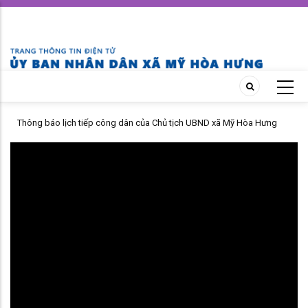
Skip
to
main
content
ỤC
Thông báo lịch tiếp công dân của Chủ tịch UBND xã Mỹ Hòa Hưng
tháng 07 năm 2026