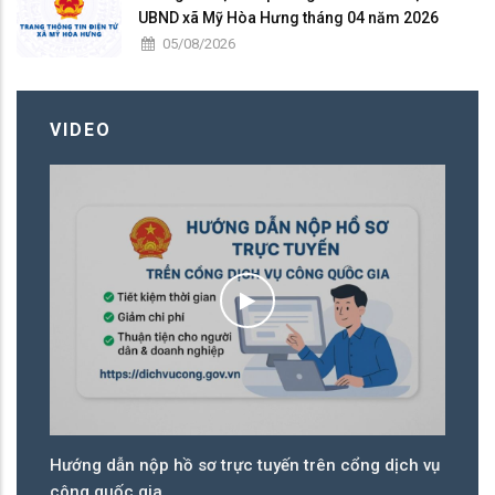
UBND xã Mỹ Hòa Hưng tháng 04 năm 2026
05/08/2026
VIDEO
Hướng dẫn nộp hồ sơ trực tuyến trên cổng dịch vụ
N
công quốc gia
26