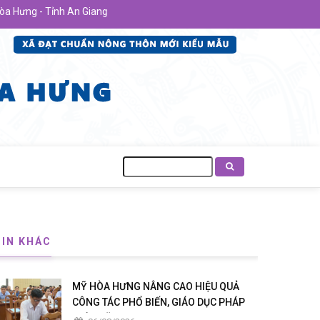
ng - Tỉnh An Giang
Tìm
kiếm
TIN KHÁC
MỸ HÒA HƯNG NÂNG CAO HIỆU QUẢ
CÔNG TÁC PHỔ BIẾN, GIÁO DỤC PHÁP
LUẬT NĂM 2026