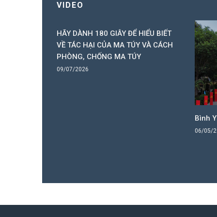
VIDEO
 nhỏ vùng
HÃY DÀNH 180 GIÂY ĐỂ HIỂU BIẾT
n đường quê
VỀ TÁC HẠI CỦA MA TÚY VÀ CÁCH
ó Ba), xã
PHÒNG, CHỐNG MA TÚY
hắp sáng từ
09/07/2026
ăng lượng
Bình 
06/05/