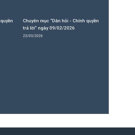
 quyền
Chuyên mục “Dân hỏi - Chính quyền
trả lời” ngày 09/02/2026
23/03/2026
Lễ hội đình
15/10/2025