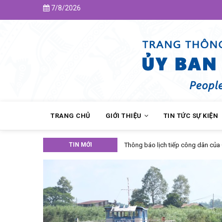
Skip
7/8/2026
to
main
content
MAIN
NAVIGATION
TRANG CHỦ
GIỚI THIỆU
TIN TỨC SỰ KIỆN
TIN MỚI
Thông báo lịch tiếp công dân của