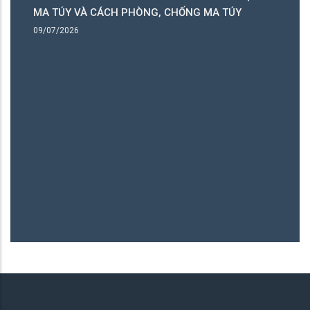
ó
MA TÚY VÀ CÁCH PHÒNG, CHỐNG MA TÚY
ng
09/07/2026
B
06