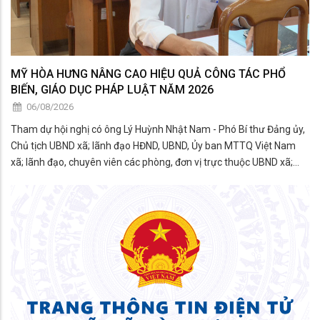
MỸ HÒA HƯNG NÂNG CAO HIỆU QUẢ CÔNG TÁC PHỔ
BIẾN, GIÁO DỤC PHÁP LUẬT NĂM 2026
06/08/2026
Tham dự hội nghị có ông Lý Huỳnh Nhật Nam - Phó Bí thư Đảng ủy,
Chủ tịch UBND xã; lãnh đạo HĐND, UBND, Ủy ban MTTQ Việt Nam
xã; lãnh đạo, chuyên viên các phòng, đơn vị trực thuộc UBND xã;
thành viên Hội đồng phối hợp phổ biến, giáo dục pháp luật xã; đại
diện các tổ chức chính trị - xã hội; công c