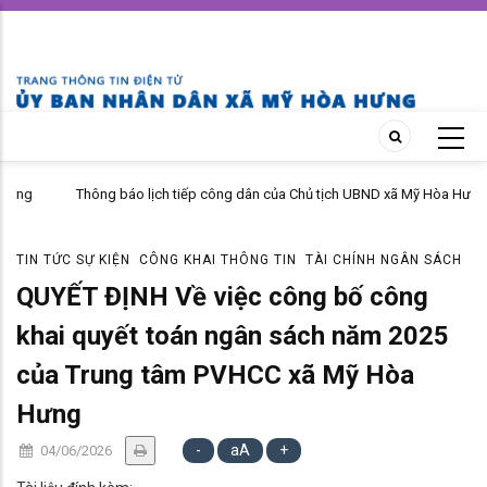
Skip
to
main
content
Thông báo lịch tiếp công dân của Chủ tịch UBND xã Mỹ Hòa Hưng
tháng 04 năm 2026
TIN TỨC SỰ KIỆN
CÔNG KHAI THÔNG TIN
TÀI CHÍNH NGÂN SÁCH
QUYẾT ĐỊNH Về việc công bố công
khai quyết toán ngân sách năm 2025
của Trung tâm PVHCC xã Mỹ Hòa
Hưng
-
aA
+
04/06/2026