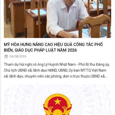
MỸ HÒA HƯNG NÂNG CAO HIỆU QUẢ CÔNG TÁC PHỔ
BIẾN, GIÁO DỤC PHÁP LUẬT NĂM 2026
06/08/2026
Tham dự hội nghị có ông Lý Huỳnh Nhật Nam - Phó Bí thư Đảng ủy,
Chủ tịch UBND xã; lãnh đạo HĐND, UBND, Ủy ban MTTQ Việt Nam
xã; lãnh đạo, chuyên viên các phòng, đơn vị trực thuộc UBND xã;
thành viên Hội đồng phối hợp phổ biến, giáo dục pháp luật xã; đại
diện các tổ chức chính trị - xã hội; công c