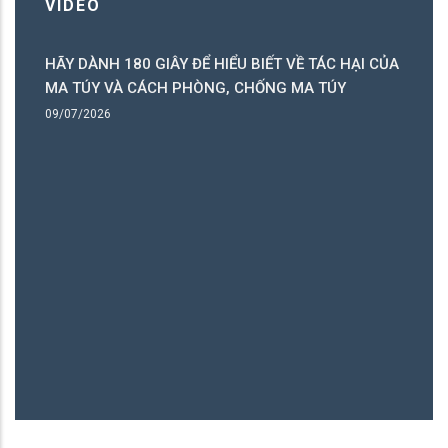
VIDEO
HÃY DÀNH 180 GIÂY ĐỂ HIỂU BIẾT VỀ TÁC HẠI CỦA
ó
MA TÚY VÀ CÁCH PHÒNG, CHỐNG MA TÚY
ng
09/07/2026
B
06