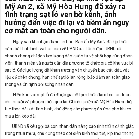
Mỹ An 2, xã Mỹ Hòa Hưng đã xảy ra
tình trạng sạt lở ven bờ kênh, ảnh
hưởng đến việc đi lại và tiềm ẩn nguy
cơ mất an toàn cho người dân.
Ngay sau khi nhận được tin báo, Ban ấp Mỹ An 2 đã kịp thời
nắm bắt tình hình và báo cáo về UBND xã. Lãnh đạo UBND xã
nhanh chóng chỉ đạo lực lượng dân quân tự vệ phối hợp cùng đoàn
viên, thanh niên và người dân địa phương tổ chức gia cố khu vực bị
sạt lở. Các lực lượng đã khẩn trương vận chuyển bao cát, đất, vật
liệu để chèn chống, hạn chế sạt lở lan rộng, bảo đảm an toàn giao
thông và ổn định đời sống nhân dân.
Hiện khu vực sạt lở đã được gia cố tạm thời, đảm bảo an toàn
cho người và phương tiện qua lại. Chính quyền xã Mỹ Hòa Hưng tiếp
tục theo dõi sát tình hình, chủ động các phương án ứng phó khi có
mưa lớn kéo dài.
UBND xã kêu gọi bà con nhân dân nâng cao tinh thần cảnh giác
trong mùa mưa, chủ động theo dõi diễn biến thời tiết, kịp thời thông