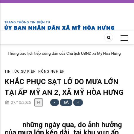
Skip
to
main
content
Thông báo lịch tiếp công dân của Chủ tịch UBND xã Mỹ Hòa Hưng
tháng 04 năm 2026
TIN TỨC SỰ KIỆN
NÔNG NGHIỆP
KHẮC PHỤC SẠT LỞ DO MƯA LỚN
TẠI ẤP MỸ AN 2, XÃ MỸ HÒA HƯNG
-
aA
+
27/10/2025
những ngày qua, do ảnh hưởng
của mưa lớn kéo dài, tại khu vực ấp