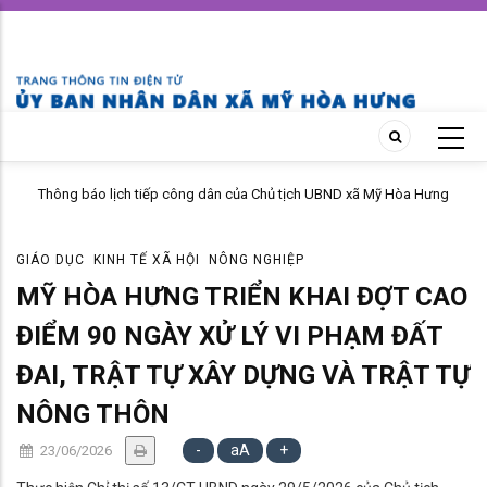
Skip
to
main
content
Thông báo lịch tiếp công dân của Chủ tịch UBND xã Mỹ Hòa Hưng
tháng 04 năm 2026
GIÁO DỤC
KINH TẾ XÃ HỘI
NÔNG NGHIỆP
MỸ HÒA HƯNG TRIỂN KHAI ĐỢT CAO
ĐIỂM 90 NGÀY XỬ LÝ VI PHẠM ĐẤT
ĐAI, TRẬT TỰ XÂY DỰNG VÀ TRẬT TỰ
NÔNG THÔN
-
aA
+
23/06/2026