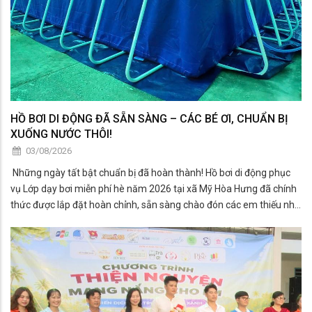
HỒ BƠI DI ĐỘNG ĐÃ SẴN SÀNG – CÁC BÉ ƠI, CHUẨN BỊ
XUỐNG NƯỚC THÔI!
03/08/2026
Những ngày tất bật chuẩn bị đã hoàn thành! Hồ bơi di động phục
vụ Lớp dạy bơi miễn phí hè năm 2026 tại xã Mỹ Hòa Hưng đã chính
thức được lắp đặt hoàn chỉnh, sẵn sàng chào đón các em thiếu nhi
đến tham gia học bơi trong những ngày tới.