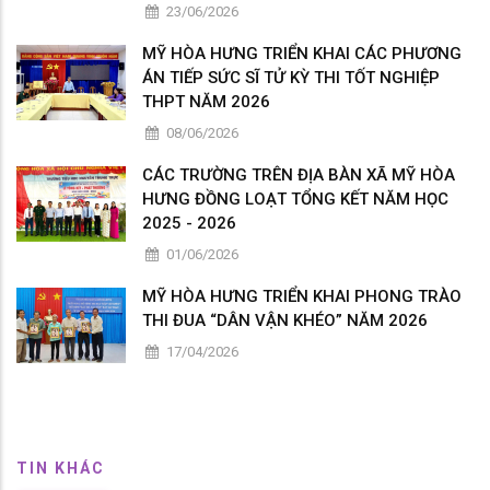
23/06/2026
MỸ HÒA HƯNG TRIỂN KHAI CÁC PHƯƠNG
ÁN TIẾP SỨC SĨ TỬ KỲ THI TỐT NGHIỆP
THPT NĂM 2026
08/06/2026
CÁC TRƯỜNG TRÊN ĐỊA BÀN XÃ MỸ HÒA
HƯNG ĐỒNG LOẠT TỔNG KẾT NĂM HỌC
2025 - 2026
01/06/2026
MỸ HÒA HƯNG TRIỂN KHAI PHONG TRÀO
THI ĐUA “DÂN VẬN KHÉO” NĂM 2026
17/04/2026
TIN KHÁC