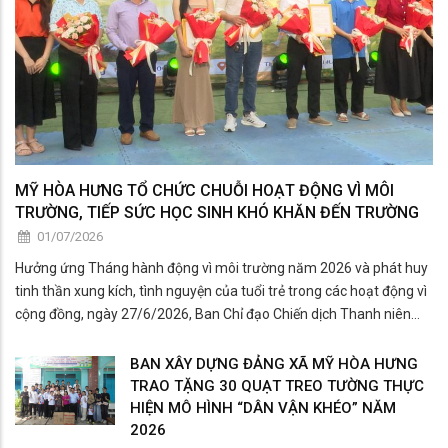
MỸ HÒA HƯNG TỔ CHỨC CHUỖI HOẠT ĐỘNG VÌ MÔI
TRƯỜNG, TIẾP SỨC HỌC SINH KHÓ KHĂN ĐẾN TRƯỜNG
01/07/2026
Hưởng ứng Tháng hành động vì môi trường năm 2026 và phát huy
tinh thần xung kích, tình nguyện của tuổi trẻ trong các hoạt động vì
cộng đồng, ngày 27/6/2026, Ban Chỉ đạo Chiến dịch Thanh niên
tình nguyện hè năm 2026 xã Mỹ Hòa Hưng tổ chức chuỗi hoạt động
hưởng ứng Tháng
BAN XÂY DỰNG ĐẢNG XÃ MỸ HÒA HƯNG
TRAO TẶNG 30 QUẠT TREO TƯỜNG THỰC
HIỆN MÔ HÌNH “DÂN VẬN KHÉO” NĂM
2026