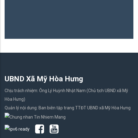
B
06
UBND Xã Mỹ Hòa Hưng
Chịu trách nhiệm: Ông Lý Huỳnh Nhật Nam (Chủ tịch UBND xã Mỹ
Hòa Hưng)
Quản lý nội dung: Ban biên tập trang TTĐT UBND xã Mỹ Hòa Hưng