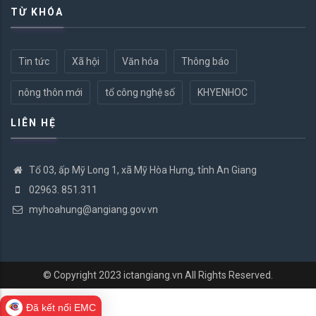
TỪ KHÓA
Tin tức
Xã hội
Văn hóa
Thông báo
nông thôn mới
tổ công nghệ số
KHYENHOC
LIÊN HỆ
Tổ 03, ấp Mỹ Long 1, xã Mỹ Hòa Hưng, tỉnh An Giang
02963. 851.311
myhoahung@angiang.gov.vn
© Copyright 2023
ictangiang.vn
All Rights Reserved.
Đã kết nối EMC