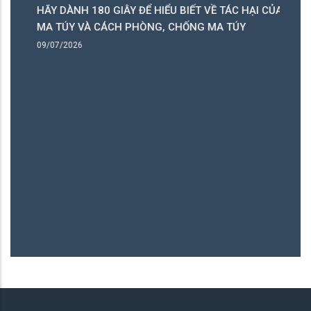
HÃY DÀNH 180 GIÂY ĐỂ HIỂU BIẾT VỀ TÁC HẠI CỦA
ó
MA TÚY VÀ CÁCH PHÒNG, CHỐNG MA TÚY
ng
09/07/2026
B
06