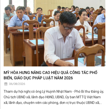
MỸ HÒA HƯNG NÂNG CAO HIỆU QUẢ CÔNG TÁC PHỔ
BIẾN, GIÁO DỤC PHÁP LUẬT NĂM 2026
06/08/2026
Tham dự hội nghị có ông Lý Huỳnh Nhật Nam - Phó Bí thư Đảng ủy,
Chủ tịch UBND xã; lãnh đạo HĐND, UBND, Ủy ban MTTQ Việt Nam
xã; lãnh đạo, chuyên viên các phòng, đơn vị trực thuộc UBND xã;
thành viên Hội đồng phối hợp phổ biến, giáo dục pháp luật xã; đại