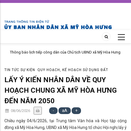
Skip
to
main
content
Thông báo lịch tiếp công dân của Chủ tịch UBND xã Mỹ Hòa Hưng
tháng 04 năm 2026
TIN TỨC SỰ KIỆN
QUY HOẠCH, KẾ HOẠCH SỬ DỤNG ĐẤT
LẤY Ý KIẾN NHÂN DÂN VỀ QUY
HOẠCH CHUNG XÃ MỸ HÒA HƯNG
ĐẾN NĂM 2050
-
aA
+
08/06/2026
Chiều ngày 04/6/2026, tại Trung tâm Văn hóa và Học tập cộng
đồng xã Mỹ Hòa Hưng, UBND xã Mỹ Hòa Hưng tổ chức Hội nghị lấy ý