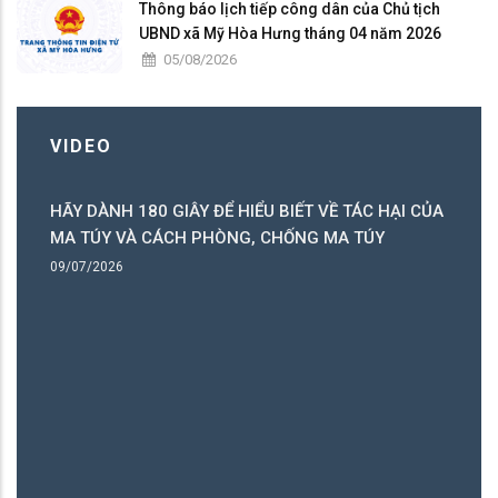
Thông báo lịch tiếp công dân của Chủ tịch
UBND xã Mỹ Hòa Hưng tháng 04 năm 2026
05/08/2026
VIDEO
HÃY DÀNH 180 GIÂY ĐỂ HIỂU BIẾT VỀ TÁC HẠI CỦA
ó
MA TÚY VÀ CÁCH PHÒNG, CHỐNG MA TÚY
ng
09/07/2026
B