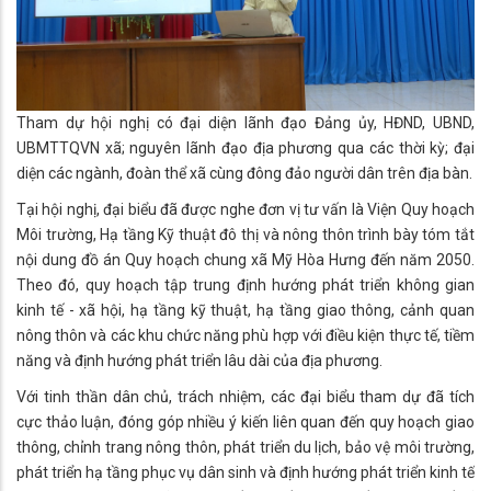
Tham dự hội nghị có đại diện lãnh đạo Đảng ủy, HĐND, UBND,
UBMTTQVN xã; nguyên lãnh đạo địa phương qua các thời kỳ; đại
diện các ngành, đoàn thể xã cùng đông đảo người dân trên địa bàn.
Tại hội nghị, đại biểu đã được nghe đơn vị tư vấn là Viện Quy hoạch
Môi trường, Hạ tầng Kỹ thuật đô thị và nông thôn trình bày tóm tắt
nội dung đồ án Quy hoạch chung xã Mỹ Hòa Hưng đến năm 2050.
Theo đó, quy hoạch tập trung định hướng phát triển không gian
kinh tế - xã hội, hạ tầng kỹ thuật, hạ tầng giao thông, cảnh quan
nông thôn và các khu chức năng phù hợp với điều kiện thực tế, tiềm
năng và định hướng phát triển lâu dài của địa phương.
Với tinh thần dân chủ, trách nhiệm, các đại biểu tham dự đã tích
cực thảo luận, đóng góp nhiều ý kiến liên quan đến quy hoạch giao
thông, chỉnh trang nông thôn, phát triển du lịch, bảo vệ môi trường,
phát triển hạ tầng phục vụ dân sinh và định hướng phát triển kinh tế