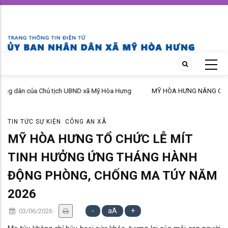
Skip
to
main
content
MỸ HÒA HƯNG NÂNG CAO HIỆU QUẢ CÔNG TÁC PHỔ BIẾN, GIÁO DỤC
PHÁP LUẬT NĂM 2026
TIN TỨC SỰ KIỆN
CÔNG AN XÃ
MỸ HÒA HƯNG TỔ CHỨC LỄ MÍT
TINH HƯỞNG ỨNG THÁNG HÀNH
ĐỘNG PHÒNG, CHỐNG MA TÚY NĂM
2026
-
aA
+
03/06/2026