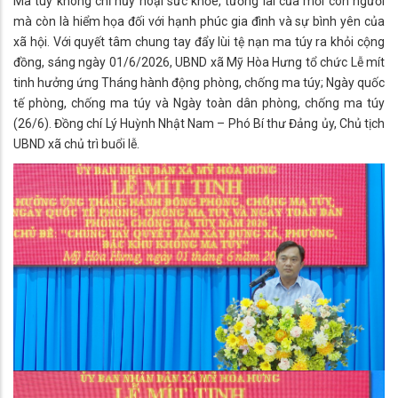
Ma túy không chỉ hủy hoại sức khỏe, tương lai của mỗi con người
mà còn là hiểm họa đối với hạnh phúc gia đình và sự bình yên của
xã hội. Với quyết tâm chung tay đẩy lùi tệ nạn ma túy ra khỏi cộng
đồng, sáng ngày 01/6/2026, UBND xã Mỹ Hòa Hưng tổ chức Lễ mít
tinh hưởng ứng Tháng hành động phòng, chống ma túy; Ngày quốc
tế phòng, chống ma túy và Ngày toàn dân phòng, chống ma túy
(26/6). Đồng chí Lý Huỳnh Nhật Nam – Phó Bí thư Đảng ủy, Chủ tịch
UBND xã chủ trì buổi lễ.