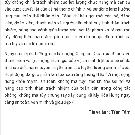
túy không chỉ là trách nhiệm của lực lượng chức năng mà cần sự
vào cuộc quyết liệt của cả hệ thống chính trị và sự đồng lòng hưởng
ứng của toàn thể Nhân dân. Đồng chí kêu gọi mỗi cán bộ, đảng
viên, đoàn viên, thanh niên và người dân phát huy tinh thần trách
nhiệm, nâng cao cảnh giác trước các loại tội phạm và tệ nạn ma
túy; đồng thời quan tâm giáo dục con em trong gia đình tránh xa
ma túy và các tệ nạn xã hội.
Ngay sau lễ phát động, các lực lượng Công an, Quân sự, đoàn viên
thanh niên và lực lượng tham gia bảo vệ an ninh trật tự ở cơ sở đã
tổ chức diễu hành tuyên truyền trên các tuyến đường chính của xã.
Hoạt động đã góp phần lan tỏa sâu rộng thông điệp “Vì một cộng
đồng khỏe mạnh, an toàn, không ma túy”, tạo khí thế sôi nổi và
nâng cao tinh thần trách nhiệm của toàn dân trong công tác
phòng, chống ma túy, chung tay xây dựng xã Mỹ Hòa Hưng ngày
càng an toàn, văn minh và giàu đẹp./.
Tin và ảnh: Trần Tâm