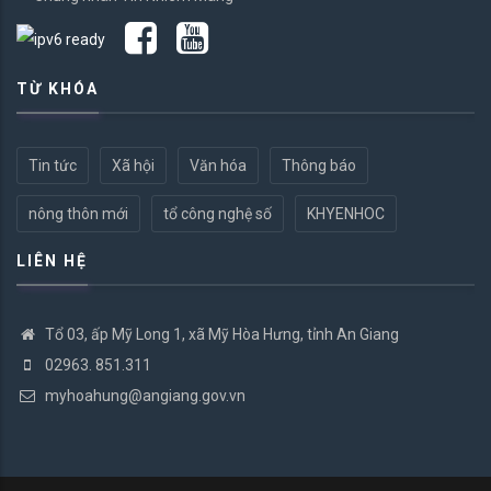
TỪ KHÓA
Tin tức
Xã hội
Văn hóa
Thông báo
nông thôn mới
tổ công nghệ số
KHYENHOC
LIÊN HỆ
Tổ 03, ấp Mỹ Long 1, xã Mỹ Hòa Hưng, tỉnh An Giang
02963. 851.311
myhoahung@angiang.gov.vn