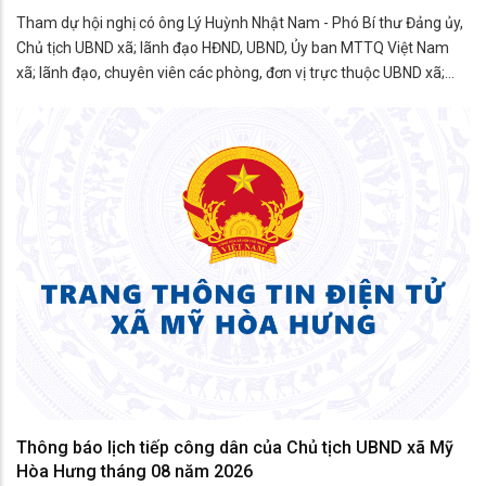
Tham dự hội nghị có ông Lý Huỳnh Nhật Nam - Phó Bí thư Đảng ủy,
Chủ tịch UBND xã; lãnh đạo HĐND, UBND, Ủy ban MTTQ Việt Nam
xã; lãnh đạo, chuyên viên các phòng, đơn vị trực thuộc UBND xã;
thành viên Hội đồng phối hợp phổ biến, giáo dục pháp luật xã; đại
diện các tổ chức chính trị - xã hội; công c
Thông báo lịch tiếp công dân của Chủ tịch UBND xã Mỹ
Hòa Hưng tháng 08 năm 2026