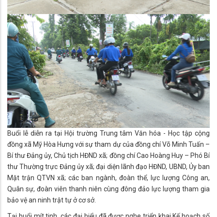
Buổi lễ diễn ra tại Hội trường Trung tâm Văn hóa - Học tập cộng
đồng xã Mỹ Hòa Hưng với sự tham dự của đồng chí Võ Minh Tuấn –
Bí thư Đảng ủy, Chủ tịch HĐND xã; đồng chí Cao Hoàng Huy – Phó Bí
thư Thường trực Đảng ủy xã; đại diện lãnh đạo HĐND, UBND, Ủy ban
Mặt trận QTVN xã; các ban ngành, đoàn thể, lực lượng Công an,
Quân sự, đoàn viên thanh niên cùng đông đảo lực lượng tham gia
bảo vệ an ninh trật tự ở cơ sở.
Tại buổi mít tinh, các đại biểu đã được nghe triển khai Kế hoạch số