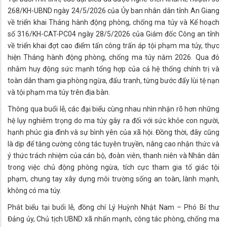
268/KH-UBND ngày 24/5/2026 của Ủy ban nhân dân tỉnh An Giang
về triển khai Tháng hành động phòng, chống ma túy và Kế hoạch
số 316/KH-CAT-PC04 ngày 28/5/2026 của Giám đốc Công an tỉnh
về triển khai đợt cao điểm tấn công trấn áp tội phạm ma túy, thực
hiện Tháng hành động phòng, chống ma túy năm 2026. Qua đó
nhằm huy động sức mạnh tổng hợp của cả hệ thống chính trị và
toàn dân tham gia phòng ngừa, đấu tranh, từng bước đẩy lùi tệ nạn
và tội phạm ma túy trên địa bàn.
Thông qua buổi lễ, các đại biểu cùng nhau nhìn nhận rõ hơn những
hệ lụy nghiêm trọng do ma túy gây ra đối với sức khỏe con người,
hạnh phúc gia đình và sự bình yên của xã hội. Đồng thời, đây cũng
là dịp để tăng cường công tác tuyên truyền, nâng cao nhận thức và
ý thức trách nhiệm của cán bộ, đoàn viên, thanh niên và Nhân dân
trong việc chủ động phòng ngừa, tích cực tham gia tố giác tội
phạm, chung tay xây dựng môi trường sống an toàn, lành mạnh,
không có ma túy.
Phát biểu tại buổi lễ, đồng chí Lý Huỳnh Nhật Nam – Phó Bí thư
Đảng ủy, Chủ tịch UBND xã nhấn mạnh, công tác phòng, chống ma