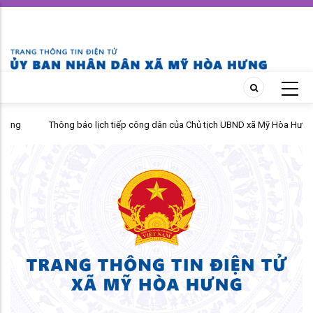
Skip
to
main
content
Thông báo lịch tiếp công dân của Chủ tịch UBND xã Mỹ Hòa Hưng
tháng 04 năm 2026