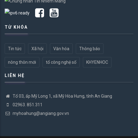
TỪ KHÓA
Tin tức
Xã hội
Văn hóa
Thông báo
nông thôn mới
tổ công nghệ số
KHYENHOC
LIÊN HỆ
Tổ 03, ấp Mỹ Long 1, xã Mỹ Hòa Hưng, tỉnh An Giang
02963. 851.311
myhoahung@angiang.gov.vn