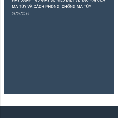
HÃY DÀNH 180 GIÂY ĐỂ HIỂU BIẾT VỀ TÁC HẠI CỦA
ó
MA TÚY VÀ CÁCH PHÒNG, CHỐNG MA TÚY
ng
09/07/2026
B
06