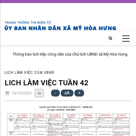
Skip
to
main
content
Thông báo lịch tiếp công dân của Chủ tịch UBND xã Mỹ Hòa Hưng
tháng 04 năm 2026
LỊCH LÀM VIỆC CỦA UBND
LICH LÀM VIỆC TUẦN 42
-
aA
+
14/10/2024