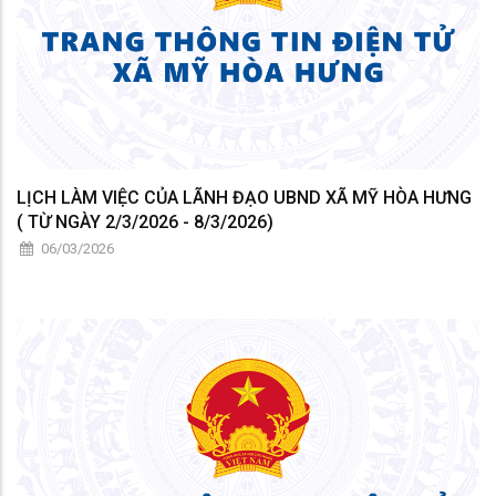
LỊCH LÀM VIỆC CỦA LÃNH ĐẠO UBND XÃ MỸ HÒA HƯNG
( TỪ NGÀY 2/3/2026 - 8/3/2026)
06/03/2026