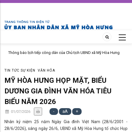
Skip
to
main
content
Thông báo lịch tiếp công dân của Chủ tịch UBND xã Mỹ Hòa Hưng
tháng 04 năm 2026
TIN TỨC SỰ KIỆN
VĂN HÓA
MỸ HÒA HƯNG HỌP MẶT, BIỂU
DƯƠNG GIA ĐÌNH VĂN HÓA TIÊU
BIỂU NĂM 2026
-
aA
+
01/07/2026
Nhân kỷ niệm 25 năm Ngày Gia đình Việt Nam (28/6/2001 -
28/6/2026), sáng ngày 26/6, UBND xã Mỹ Hòa Hưng tổ chức Họp