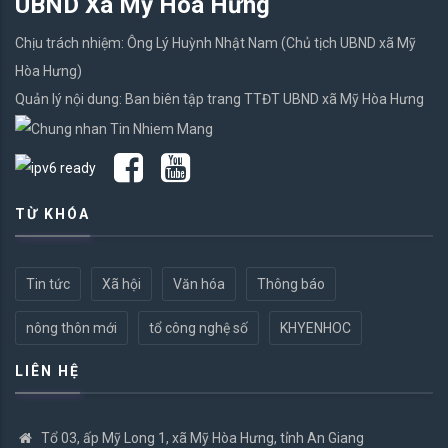
UBND Xã Mỹ Hòa Hưng
Chịu trách nhiệm: Ông Lý Huỳnh Nhật Nam (Chủ tịch UBND xã Mỹ
Hòa Hưng)
Quản lý nội dung: Ban biên tập trang TTĐT UBND xã Mỹ Hòa Hưng
TỪ KHÓA
Tin tức
Xã hội
Văn hóa
Thông báo
nông thôn mới
tổ công nghệ số
KHYENHOC
LIÊN HỆ
Tổ 03, ấp Mỹ Long 1, xã Mỹ Hòa Hưng, tỉnh An Giang