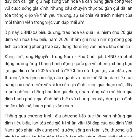
dạy con cái, gìn giữ nếp sống văn hóa và cân bằng giữa công việc
với cuộc sống gia đình. Những câu chuyện thực tế, gần gũi đã lan
tỏa thông điệp về tình yêu thương, sự sẻ chia và trách nhiệm của
mỗi thành viên trong việc vun đắp mái ấm.
Dịp này, UBND xã biểu dương, trao hoa và quà lưu niệm cho 20 gia
đình văn hóa tiêu biểu năm 2026 nhằm ghi nhận những đóng góp
tích cực trong phong trào xây dựng đời sống văn hóa ở khu dân cư.
Đồng thời, ông Nguyễn Trung Nam - Phó Chủ tịch UBND xã phát
động hưởng ứng Tháng hành động quốc gia về phòng, chống bạo
lực gia đình năm 2026 với chủ đề “Chấm dứt bạo lực, vun đắp yêu
thương”; kêu gọi các cấp, các ngành và toàn thể Nhân dân tiếp tục
nâng cao nhận thức về vai trò của gia đình trong giai đoạn mới, đẩy
mạnh phòng, chống bạo lực gia đình, nhân rộng các mô hình gia
đình hạnh phúc, gia đình tiêu biểu và chung tay xây dựng gia đình
no ấm, tiến bộ, hạnh phúc, văn minh.
Thông qua chương trình, địa phương tiếp tục tôn vinh những gia
đình tiêu biểu, lan tỏa các giá trị nhân văn tốt đẹp của gia đình Việt
Nam, góp phần xây dựng môi trường sống an toàn, yêu thương, giữ