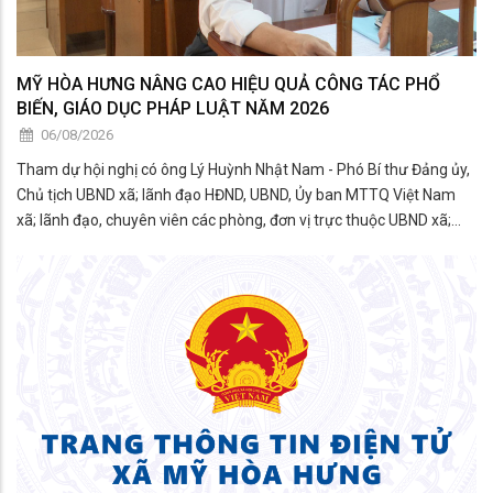
MỸ HÒA HƯNG NÂNG CAO HIỆU QUẢ CÔNG TÁC PHỔ
BIẾN, GIÁO DỤC PHÁP LUẬT NĂM 2026
06/08/2026
Tham dự hội nghị có ông Lý Huỳnh Nhật Nam - Phó Bí thư Đảng ủy,
Chủ tịch UBND xã; lãnh đạo HĐND, UBND, Ủy ban MTTQ Việt Nam
xã; lãnh đạo, chuyên viên các phòng, đơn vị trực thuộc UBND xã;
thành viên Hội đồng phối hợp phổ biến, giáo dục pháp luật xã; đại
diện các tổ chức chính trị - xã hội; công c