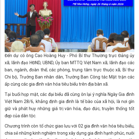
Đến dự có ông Cao Hoàng Huy - Phó Bí thư Thường trực Đảng ủy
xã; lãnh đạo HĐND, UBND, Ủy ban MTTQ Việt Nam xã; lãnh đạo các
ban, ngành, đoàn thể; các phòng, trung tâm trực thuộc xã; Bí thư
Chi bộ, Trưởng Ban nhân dân, Trưởng Ban Công tác Mặt trận các
ấp cùng các gia đình văn hóa tiêu biểu trên địa bàn xã.
Tại buổi họp mặt, các đại biểu đã cùng ôn lại ý nghĩa Ngày Gia đình
Việt Nam 28/6, khẳng định gia đình là tế bào của xã hội, là nơi gìn
giữ và phát huy những giá trị văn hóa, đạo đức, truyền thống tốt
đẹp của dân tộc.
Chương trình còn tổ chức giao lưu với 02 gia đình văn hóa tiêu biểu,
chia sẻ những kinh nghiệm trong xây dựng gia đình hạnh phúc, nuôi