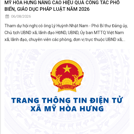
MỸ HÒA HƯNG NÂNG CAO HIỆU QUẢ CÔNG TÁC PHỔ
BIẾN, GIÁO DỤC PHÁP LUẬT NĂM 2026
06/08/2026
Tham dự hội nghị có ông Lý Huỳnh Nhật Nam - Phó Bí thư Đảng ủy,
Chủ tịch UBND xã; lãnh đạo HĐND, UBND, Ủy ban MTTQ Việt Nam
xã; lãnh đạo, chuyên viên các phòng, đơn vị trực thuộc UBND xã;
thành viên Hội đồng phối hợp phổ biến, giáo dục pháp luật xã; đại
diện các tổ chức chính trị - xã hội; công c