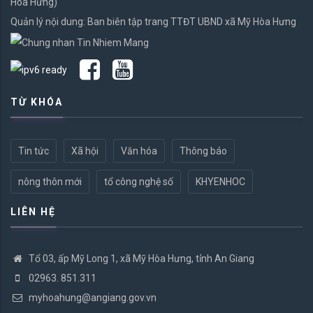
Hòa Hưng)
Quản lý nội dung: Ban biên tập trang TTĐT UBND xã Mỹ Hòa Hưng
TỪ KHÓA
Tin tức
Xã hội
Văn hóa
Thông báo
nông thôn mới
tổ công nghệ số
KHYENHOC
LIÊN HỆ
Tổ 03, ấp Mỹ Long 1, xã Mỹ Hòa Hưng, tỉnh An Giang
02963. 851.311
myhoahung@angiang.gov.vn