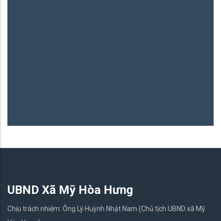
B
06
UBND Xã Mỹ Hòa Hưng
Chịu trách nhiệm: Ông Lý Huỳnh Nhật Nam (Chủ tịch UBND xã Mỹ