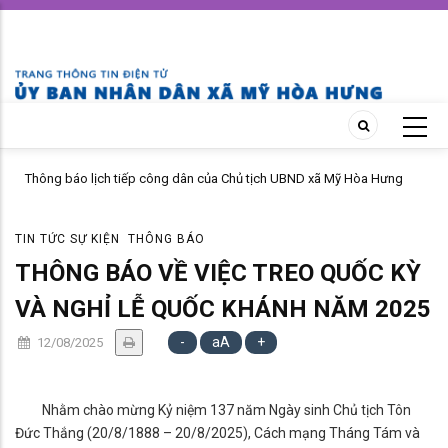
Skip
to
main
content
Thông báo lịch tiếp công dân của Chủ tịch UBND xã Mỹ Hòa Hưng
MỸ 
tháng 04 năm 2026
PHÁ
TIN TỨC SỰ KIỆN
THÔNG BÁO
THÔNG BÁO VỀ VIỆC TREO QUỐC KỲ
VÀ NGHỈ LỄ QUỐC KHÁNH NĂM 2025
-
aA
+
12/08/2025
Nhằm chào mừng Kỷ niệm 137 năm Ngày sinh Chủ tịch Tôn
Đức Thắng (20/8/1888 – 20/8/2025), Cách mạng Tháng Tám và