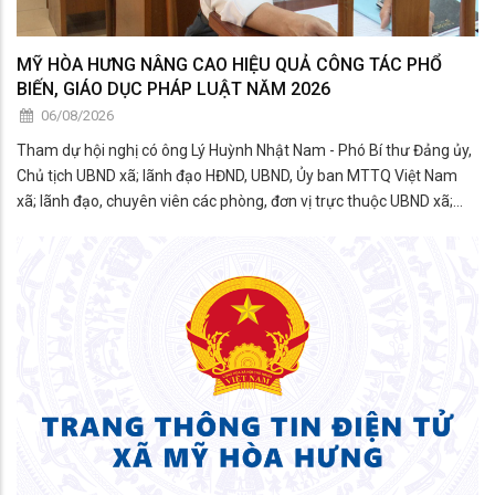
MỸ HÒA HƯNG NÂNG CAO HIỆU QUẢ CÔNG TÁC PHỔ
BIẾN, GIÁO DỤC PHÁP LUẬT NĂM 2026
06/08/2026
Tham dự hội nghị có ông Lý Huỳnh Nhật Nam - Phó Bí thư Đảng ủy,
Chủ tịch UBND xã; lãnh đạo HĐND, UBND, Ủy ban MTTQ Việt Nam
xã; lãnh đạo, chuyên viên các phòng, đơn vị trực thuộc UBND xã;
thành viên Hội đồng phối hợp phổ biến, giáo dục pháp luật xã; đại
diện các tổ chức chính trị - xã hội; công c