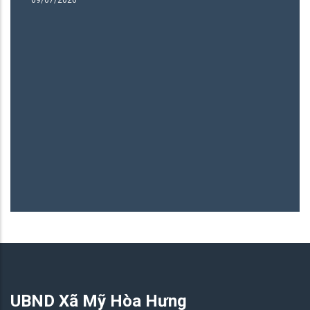
Bình 
06/05/
UBND Xã Mỹ Hòa Hưng