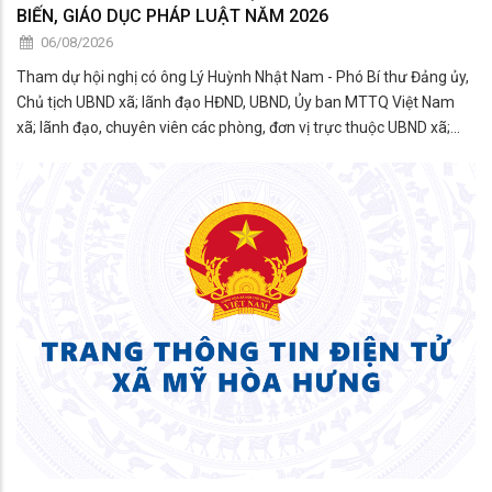
BIẾN, GIÁO DỤC PHÁP LUẬT NĂM 2026
06/08/2026
Tham dự hội nghị có ông Lý Huỳnh Nhật Nam - Phó Bí thư Đảng ủy,
Chủ tịch UBND xã; lãnh đạo HĐND, UBND, Ủy ban MTTQ Việt Nam
xã; lãnh đạo, chuyên viên các phòng, đơn vị trực thuộc UBND xã;
thành viên Hội đồng phối hợp phổ biến, giáo dục pháp luật xã; đại
diện các tổ chức chính trị - xã hội; công c