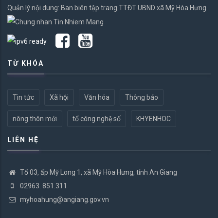
Quản lý nội dung: Ban biên tập trang TTĐT UBND xã Mỹ Hòa Hưng
TỪ KHÓA
Tin tức
Xã hội
Văn hóa
Thông báo
nông thôn mới
tổ công nghệ số
KHYENHOC
LIÊN HỆ
Tổ 03, ấp Mỹ Long 1, xã Mỹ Hòa Hưng, tỉnh An Giang
02963. 851.311
myhoahung@angiang.gov.vn