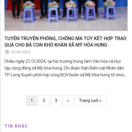
TUYÊN TRUYỀN PHÒNG, CHỐNG MA TÚY KẾT HỢP TRAO
QUÀ CHO BÀ CON KHÓ KHĂN XÃ MỸ HÒA HƯNG
22/03/2025
Chiều ngày 21/3/2024, tại hội trường trung tâm Văn hóa và Học
tập cộng đồng xã Mỹ Hòa Hưng, Chi đoàn Viện Kiểm sát Nhân dân
TP. Long Xuyên phối hợp cùng BCH Đoàn xã Mỹ Hòa Hưng tổ chức
buổi tuyên truyền về công tác phòng, chống ma túy và các tệ nạn
xã hội với sự tham gia của đông đảo đoàn viên, thanh niên và học
sinh trên địa bàn.
Pagination
Current
1
Page
2
Page
3
Trang
››
Trang
Trang cuối »
page
kế
cuối
TIN KHÁC