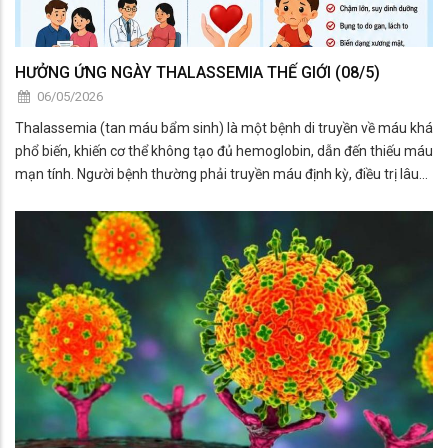
HƯỞNG ỨNG NGÀY THALASSEMIA THẾ GIỚI (08/5)
06/05/2026
Thalassemia (tan máu bẩm sinh) là một bệnh di truyền về máu khá
phổ biến, khiến cơ thể không tạo đủ hemoglobin, dẫn đến thiếu máu
mạn tính. Người bệnh thường phải truyền máu định kỳ, điều trị lâu
dài, ảnh hưởng lớn đến sức khỏe, kinh tế gia đình và chất lượng
cuộc sống.