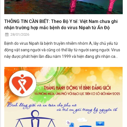
THÔNG TIN CẦN BIẾT: Theo Bộ Y tế: Việt Nam chưa ghi
nhận trường hợp mắc bệnh do virus Nipah từ Ấn Độ
28/01/2026
Bệnh do virus Nipah là bệnh truyền nhiễm nhóm A, lây chủ yếu từ
động vật sang người và cũng có thể lây từ người sang người. Virus
này được phát hiện lần đầu năm 1999 và hiện đang ghi nhận ca
mắc tại một số nước. Tỷ lệ ☠️, mắc ở các trường hợp nhập viện
khoảng 40-75%.