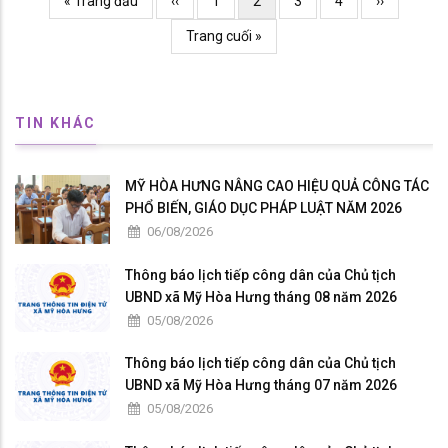
Trang
« Trang đầu
Previous
‹‹
Page
1
Current
2
Page
3
Page
4
Trang
››
đầu
page
page
kế
Trang
Trang cuối »
cuối
TIN KHÁC
MỸ HÒA HƯNG NÂNG CAO HIỆU QUẢ CÔNG TÁC
PHỔ BIẾN, GIÁO DỤC PHÁP LUẬT NĂM 2026
06/08/2026
Thông báo lịch tiếp công dân của Chủ tịch
UBND xã Mỹ Hòa Hưng tháng 08 năm 2026
05/08/2026
Thông báo lịch tiếp công dân của Chủ tịch
UBND xã Mỹ Hòa Hưng tháng 07 năm 2026
05/08/2026