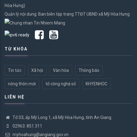
Hòa Hưng)
Quản lý nội dung: Ban biên tập trang TTĐT UBND xã Mỹ Hòa Hưng
TỪ KHÓA
Tin tức
Xã hội
Văn hóa
Thông báo
nông thôn mới
tổ công nghệ số
KHYENHOC
LIÊN HỆ
Tổ 03, ấp Mỹ Long 1, xã Mỹ Hòa Hưng, tỉnh An Giang
02963. 851.311
myhoahung@angiang.gov.vn