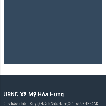
B
06
UBND Xã Mỹ Hòa Hưng
Chịu trách nhiệm: Ông Lý Huỳnh Nhật Nam (Chủ tịch UBND xã Mỹ