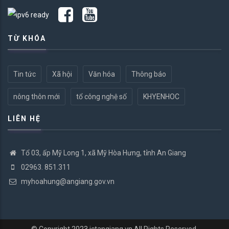
TỪ KHÓA
Tin tức
Xã hội
Văn hóa
Thông báo
nông thôn mới
tổ công nghệ số
KHYENHOC
LIÊN HỆ
Tổ 03, ấp Mỹ Long 1, xã Mỹ Hòa Hưng, tỉnh An Giang
02963. 851.311
myhoahung@angiang.gov.vn