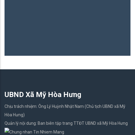
B
06
UBND Xã Mỹ Hòa Hưng
Chịu trách nhiệm: Ông Lý Huỳnh Nhật Nam (Chủ tịch UBND xã Mỹ
Hòa Hưng)
Quản lý nội dung: Ban biên tập trang TTĐT UBND xã Mỹ Hòa Hưng