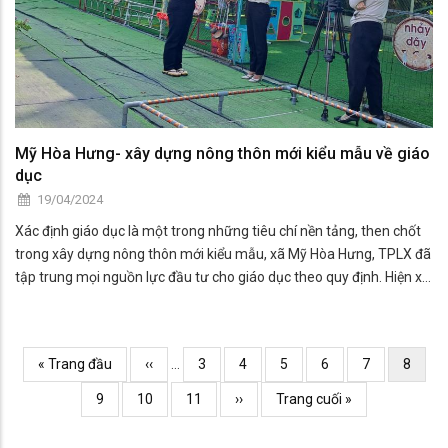
Mỹ Hòa Hưng- xây dựng nông thôn mới kiểu mẫu về giáo
dục
19/04/2024
Xác định giáo dục là một trong những tiêu chí nền tảng, then chốt
trong xây dựng nông thôn mới kiểu mẫu, xã Mỹ Hòa Hưng, TPLX đã
tập trung mọi nguồn lực đầu tư cho giáo dục theo quy định. Hiện xã
có 06/06 trường đạt chuẩn quốc gia mức độ 1, trong đó chọn
trường mẫu giáo Hoàng Yến xây dựng nông thôn mới kiểu mẫu về
giáo dục.
Pagination
Trang
« Trang đầu
Previous
‹‹
…
Page
3
Page
4
Page
5
Page
6
Page
7
Curren
8
đầu
page
page
Page
9
Page
10
Page
11
Trang
››
Trang
Trang cuối »
kế
cuối