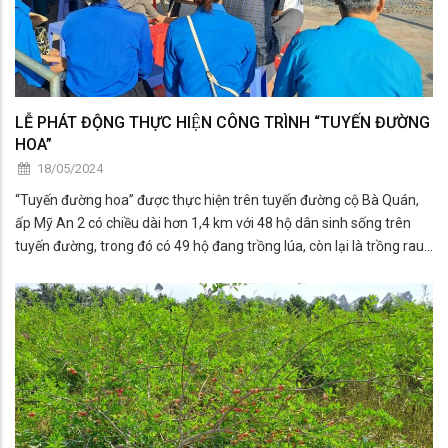
LỄ PHÁT ĐỘNG THỰC HIỆN CÔNG TRÌNH “TUYẾN ĐƯỜNG
HOA”
18/05/2024
“Tuyến đường hoa” được thực hiện trên tuyến đường cộ Bà Quán,
ấp Mỹ An 2 có chiều dài hơn 1,4 km với 48 hộ dân sinh sống trên
tuyến đường, trong đó có 49 hộ đang trồng lúa, còn lại là trồng rau,
màu… Để tạo vẻ mỹ quan nông thôn