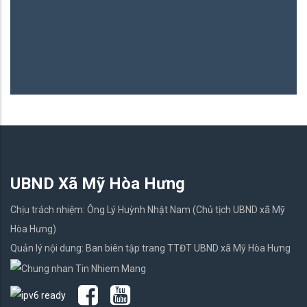
B
06
UBND Xã Mỹ Hòa Hưng
Chịu trách nhiệm: Ông Lý Huỳnh Nhật Nam (Chủ tịch UBND xã Mỹ
Hòa Hưng)
Quản lý nội dung: Ban biên tập trang TTĐT UBND xã Mỹ Hòa Hưng