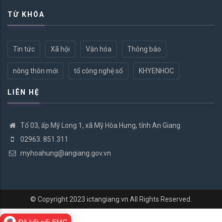
TỪ KHÓA
Tin tức
Xã hội
Văn hóa
Thông báo
nông thôn mới
tổ công nghệ số
KHYENHOC
LIÊN HỆ
Tổ 03, ấp Mỹ Long 1, xã Mỹ Hòa Hưng, tỉnh An Giang
02963. 851.311
myhoahung@angiang.gov.vn
© Copyright 2023
ictangiang.vn
All Rights Reserved.
Đã kết nối EMC