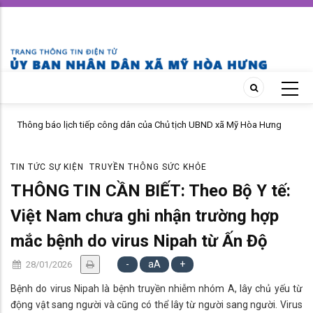
Skip
to
main
content
Thông báo lịch tiếp công dân của Chủ tịch UBND xã Mỹ Hòa Hưng
tháng 04 năm 2026
TIN TỨC SỰ KIỆN
TRUYỀN THÔNG SỨC KHỎE
THÔNG TIN CẦN BIẾT: Theo Bộ Y tế:
Việt Nam chưa ghi nhận trường hợp
mắc bệnh do virus Nipah từ Ấn Độ
-
aA
+
28/01/2026
Bệnh do virus Nipah là bệnh truyền nhiễm nhóm A, lây chủ yếu từ
động vật sang người và cũng có thể lây từ người sang người. Virus