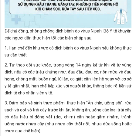
Để chủ động, phòng chống dịch bệnh do virus Nipah, Bộ Y tế khuyến
cáo người dân thực hiện tốt các biện pháp sau:
1. Hạn chế đến khu vực có dịch bệnh do virus Nipah nếu không thực
sự cần thiết.
2. Tự theo dõi sức khỏe, trong vòng 14 ngày kể từ khi về từ vùng
dịch, nếu có các triệu chứng như: đau đầu, đau cơ, nôn mửa và đau
họng, chóng mặt, buồn ngủ, lú lẫn, co giật cần liên hệ ngay với cơ sở
y tế gần nhất, hạn chế tiếp xúc với người khác, thông báo rõ tiền sử
dịch tễ cho nhân viên y tế.
3. Đảm bảo vệ sinh thực phẩm: thực hiện "Ăn chín, uống sôi", rửa
sạch và gọt vỏ trái cây trước khi ăn, không ăn, uống các loại trái cây
có dấu hiệu bị động vật (dơi, chim) cắn hoặc gặm nhấm; tránh
uống nước nhựa cây (như nhựa cây thốt nốt, nhựa dừa sống hoặc
chưa qua chế biến).